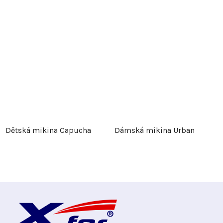
Dětská mikina Capucha
Dámská mikina Urban
Z
á