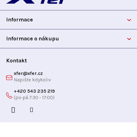
p
Informace
a
t
Informace o nákupu
í
Kontakt
xfer
@
xfer.cz
+420 543 235 219
Odebírat newsletter