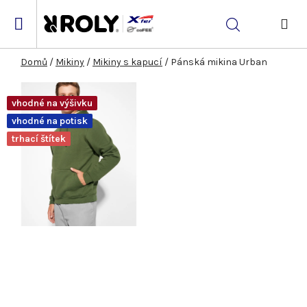
Přejít
na
Hledat
obsah
NÁK
KOŠ
Domů
/
Mikiny
/
Mikiny s kapucí
/
Pánská mikina Urban
vhodné na výšivku
vhodné na potisk
trhací štítek