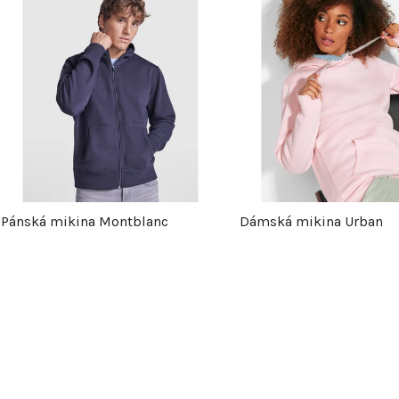
V
ý
p
s
p
Pánská mikina Montblanc
Dámská mikina Urban
r
o
d
u