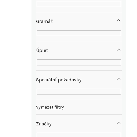
e
l
Gramáž
Úplet
Speciální požadavky
Vymazat filtry
Značky