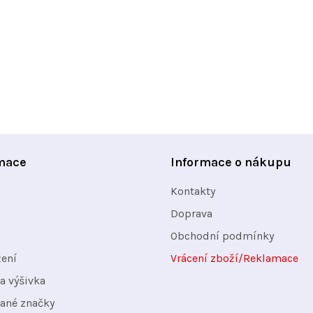
y
v
ý
p
i
s
u
mace
Informace o nákupu
Kontakty
Doprava
Obchodní podmínky
žení
Vrácení zboží/Reklamace
a výšivka
ané značky