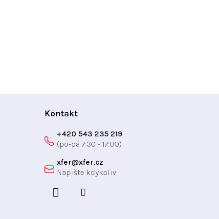
Kontakt
+420 543 235 219
xfer
@
xfer.cz