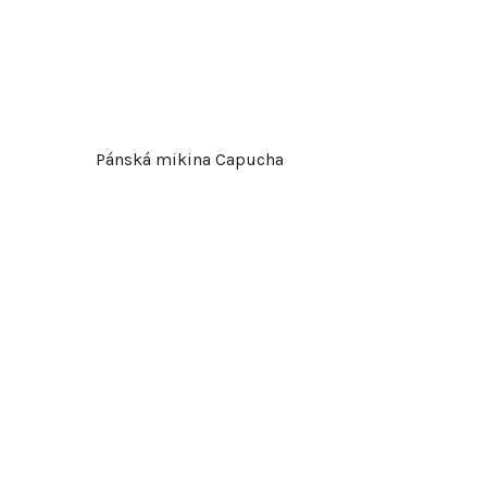
t
ů
Pánská mikina Capucha