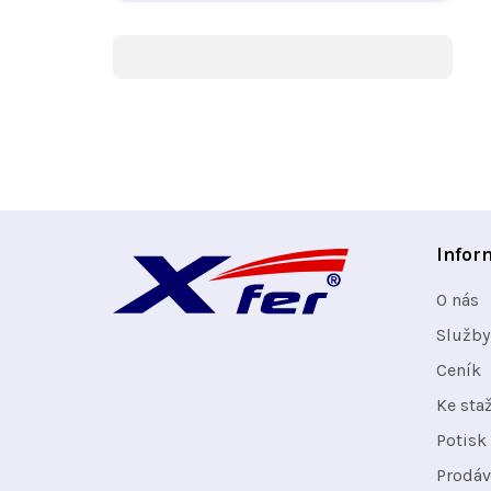
Z
Infor
á
O nás
p
Služby
Ceník
a
Ke sta
t
Potisk 
Prodáv