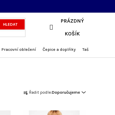
PRÁZDNÝ
HLEDAT
NÁKUPNÍ
KOŠÍK
KOŠÍK
Pracovní oblečení
Čepice a doplňky
Tašky a batohy
Ř
Řadit podle:
Doporučujeme
a