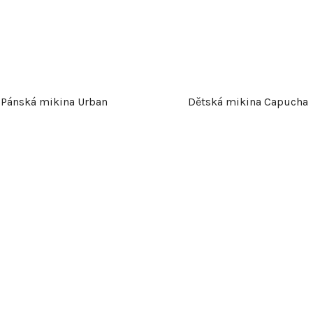
k
t
ů
Pánská mikina Urban
Dětská mikina Capucha