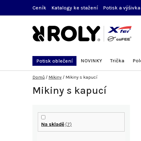
Přejít
Ceník
Katalogy ke stažení
Potisk a výšivka
na
obsah
NOVINKY
Trička
Pol
Potisk oblečení
Domů
/
Mikiny
/
Mikiny s kapucí
Mikiny s kapucí
P
o
Na skladě
7