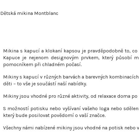
Dětská mikina Montblanc
O
v
Mikina s kapucí a klokaní kapsou je pravděpodobně to, co 
l
Kapuce je nejenom designovým prvkem, který působí mla
pomocníkem při chladném počasí.
á
d
Mikiny s kapucí v různých barvách a barevných kombinacích
a
děti – to vše je součástí naší nabídky.
c
Mikiny jsou vhodné pro různé aktivity, od relaxace doma po 
í
S možností potisku nebo vyšívaní vašeho loga nebo sdělení
p
který bude posilovat povědomí o vaší značce.
r
v
Všechny námi nabízené mikiny jsou vhodné na potisk nebo v
k