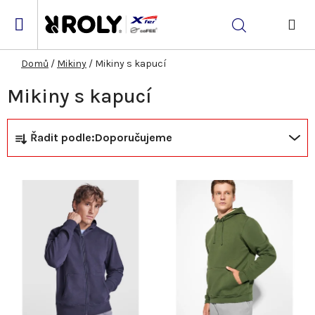
Přejít
na
Hledat
obsah
NÁK
KOŠ
Domů
/
Mikiny
/
Mikiny s kapucí
Mikiny s kapucí
Ř
V
Řadit podle:
Doporučujeme
a
ý
z
p
e
i
n
s
í
p