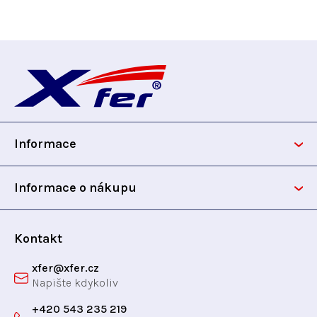
Z
á
p
Informace
a
t
Informace o nákupu
í
Kontakt
xfer
@
xfer.cz
+420 543 235 219