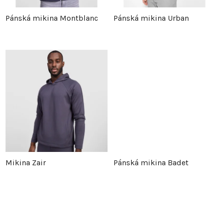
p
r
Pánská mikina Montblanc
Pánská mikina Urban
r
o
o
d
d
u
u
k
k
t
t
ů
Mikina Zair
Pánská mikina Badet
ů