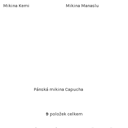
Mikina Kemi
Mikina Manaslu
Pánská mikina Capucha
9
položek celkem
O
v