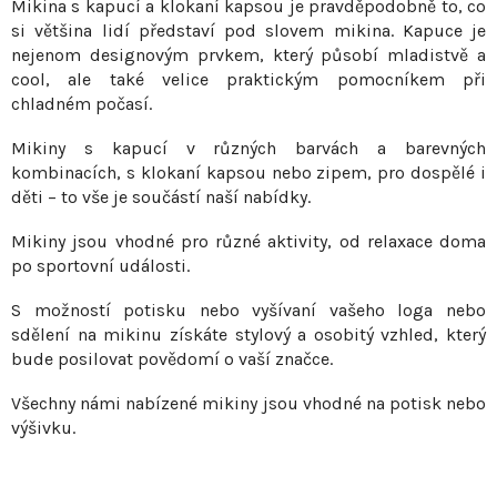
Mikina s kapucí a klokaní kapsou je pravděpodobně to, co
l
si většina lidí představí pod slovem mikina. Kapuce je
á
nejenom designovým prvkem, který působí mladistvě a
d
cool, ale také velice praktickým pomocníkem při
a
chladném počasí.
c
í
Mikiny s kapucí v různých barvách a barevných
p
kombinacích, s klokaní kapsou nebo zipem, pro dospělé i
r
děti – to vše je součástí naší nabídky.
v
Mikiny jsou vhodné pro různé aktivity, od relaxace doma
k
po sportovní události.
y
v
S možností potisku nebo vyšívaní vašeho loga nebo
ý
sdělení na mikinu získáte stylový a osobitý vzhled, který
p
bude posilovat povědomí o vaší značce.
i
Všechny námi nabízené mikiny jsou vhodné na potisk nebo
s
výšivku.
u