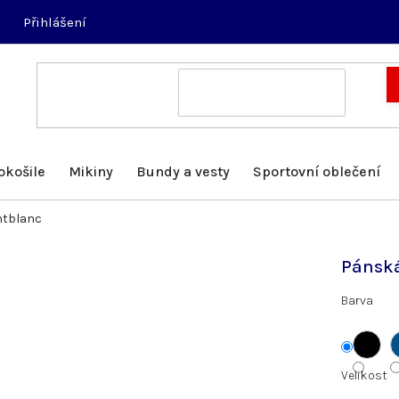
Přihlášení
okošile
Mikiny
Bundy a vesty
Sportovní oblečení
ntblanc
Pánsk
Barva
Velikost