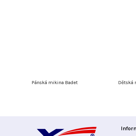
Pánská mikina Badet
Dětská 
Z
Infor