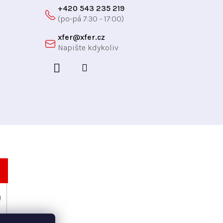
+420 543 235 219
xfer
@
xfer.cz
h