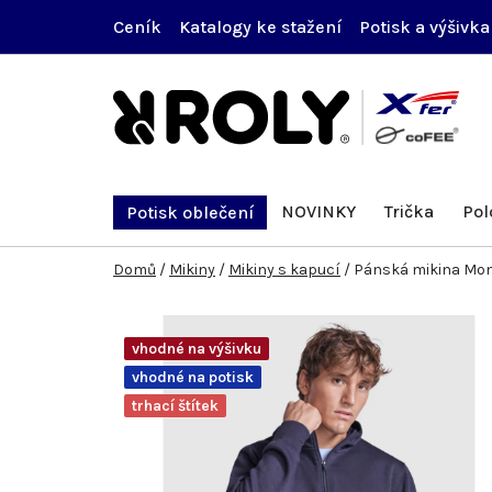
Přejít
Ceník
Katalogy ke stažení
Potisk a výšivka
na
obsah
NOVINKY
Trička
Pol
Potisk oblečení
Domů
/
Mikiny
/
Mikiny s kapucí
/
Pánská mikina Mo
vhodné na výšivku
vhodné na potisk
trhací štítek