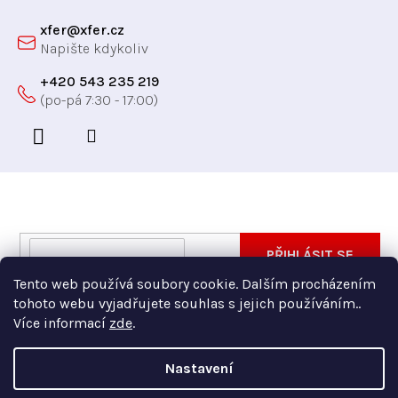
xfer
@
xfer.cz
+420 543 235 219
Odebírat newsletter
Vložte svůj e-mail a my vám budeme zasílat informace
E-
PŘIHLÁSIT SE
o nových produktech na našem e-shopu.
mail
Tento web používá soubory cookie. Dalším procházením
Vložením e-mailu souhlasíte s
podmínkami ochrany
tohoto webu vyjadřujete souhlas s jejich používáním..
osobních údajů
Více informací
zde
.
Nastavení
Copyright 2026
Xfer
. Všechna práva vyhrazena.