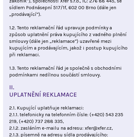
zákoník“), společností Xfer s.r.o., IČ: 276 88 445, se
sídlem Podnásepní 517/1f, 602 00 Brno (dále jen
„prodávající“).
1.2. Tento reklamační řád upravuje podmínky a
způsob uplatnění práva kupujícího z vadného plnění
smlouvy (dále jen „reklamace“) uzavřené mezi
kupujícím a prodávajícím, jakož i postup kupujícího
při reklamaci.
1.3. Tento reklamační řád je společně s obchodními
podmínkami nedílnou součástí smlouvy.
II.
UPLATNĚNÍ REKLAMACE
2.1. Kupující uplatňuje reklamaci:
2.1.1. telefonicky na telefonním čísle: (+420) 543 235
219, (+420) 737 288 335,
2.1.2. zasláním e-mailu na adresu: xfer@xfer.cz,
2.1.3. písemně na adresu sídla prodávajícího: