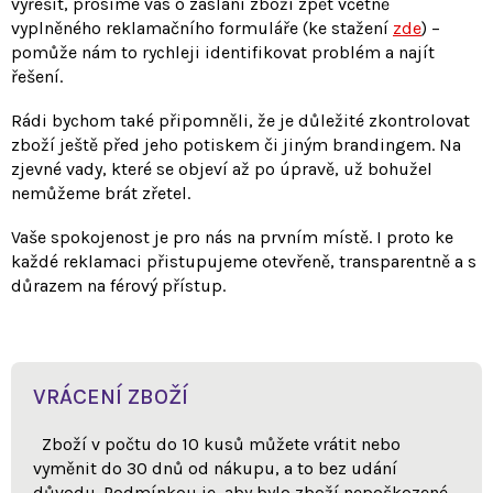
vyřešit, prosíme vás o zaslání zboží zpět včetně
vyplněného reklamačního formuláře (ke stažení
zde
) –
pomůže nám to rychleji identifikovat problém a najít
řešení.
Rádi bychom také připomněli, že je důležité zkontrolovat
zboží ještě před jeho potiskem či jiným brandingem. Na
zjevné vady, které se objeví až po úpravě, už bohužel
nemůžeme brát zřetel.
Vaše spokojenost je pro nás na prvním místě. I proto ke
každé reklamaci přistupujeme otevřeně, transparentně a s
důrazem na férový přístup.
VRÁCENÍ ZBOŽÍ
Zboží v počtu do 10 kusů můžete vrátit nebo
vyměnit do 30 dnů od nákupu, a to bez udání
důvodu. Podmínkou je, aby bylo zboží nepoškozené,