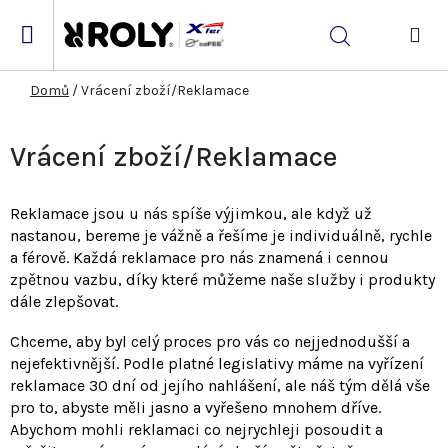
Přejít
na
Hledat
obsah
NÁK
KOŠ
Domů
/
Vrácení zboží/Reklamace
Vrácení zboží/Reklamace
Reklamace jsou u nás spíše výjimkou, ale když už
nastanou, bereme je vážně a řešíme je individuálně, rychle
a férově. Každá reklamace pro nás znamená i cennou
zpětnou vazbu, díky které můžeme naše služby i produkty
dále zlepšovat.
Chceme, aby byl celý proces pro vás co nejjednodušší a
nejefektivnější. Podle platné legislativy máme na vyřízení
reklamace 30 dní od jejího nahlášení, ale náš tým dělá vše
pro to, abyste měli jasno a vyřešeno mnohem dříve.
Abychom mohli reklamaci co nejrychleji posoudit a