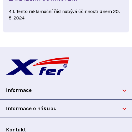
4.1. Tento reklamační řád nabývá účinnosti dnem 20.
5. 2024.
Z
á
p
Informace
a
t
Informace o nákupu
í
Kontakt