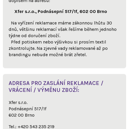
dopisem na adresu:
Xfer s.r.o., Podnásepní 517/1f, 602 00 Brno
Na vyřízení reklamace máme zákonnou lhůtu 30
dnů, většinu reklamací však řešíme během jednoho
týdne od doručení zboží.
Před potiskem nebo výšivkou si prosím textil
zkontrolujte. Na zjevné vady reklamované až po
brandingu nebude možné brát zřetel.
ADRESA PRO ZASLÁNÍ REKLAMACE /
VRÁCENÍ / VÝMĚNU ZBOŽÍ:
Xfer s.r.o.
Podnásepní 517/1f
602 00 Brno
Tel.: +420 543 235 219