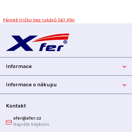
Pánské tričko bez rukávů S61 Xfer
Z
á
p
Informace
a
t
Informace o nákupu
í
Kontakt
xfer
@
xfer.cz