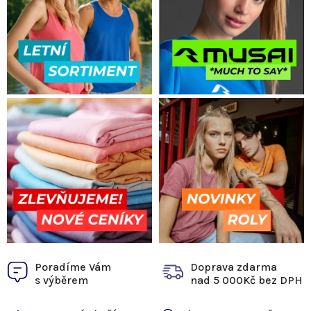
e
m
o
b
c
h
o
d
ě
Poradíme Vám
Doprava zdarma
s výběrem
nad 5 000Kč bez DPH