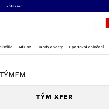
Přihlášení
okošile
Mikiny
Bundy a vesty
Sportovní oblečení
 TÝMEM
TÝM XFER