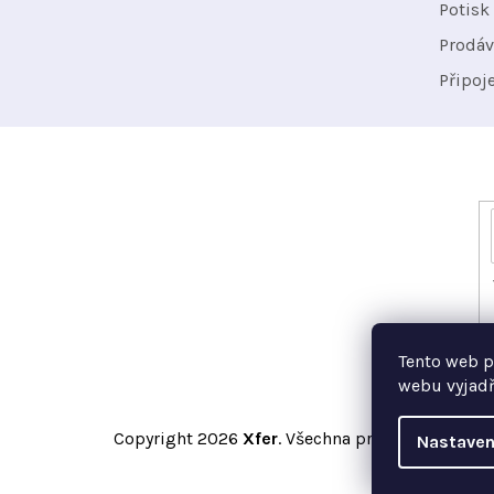
t
Potisk 
Prodáv
í
Připoj
Odebírat newsletter
Vložte svůj e-mail a my vám budeme zasílat i
Tento web p
webu vyjadř
Copyright 2026
Xfer
. Všechna práva vyhrazena.
Nastaven