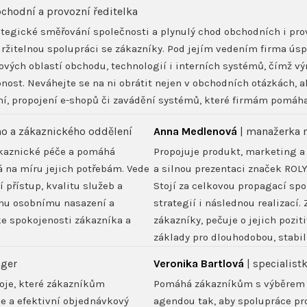
bchodní a provozní ředitelka
ategické směřování společnosti a plynulý chod obchodních i pr
ržitelnou spolupráci se zákazníky. Pod jejím vedením firma ús
vých oblastí obchodu, technologií i interních systémů, čímž výr
st. Neváhejte se na ni obrátit nejen v obchodních otázkách, al
í, propojení e-shopů či zavádění systémů, které firmám pomáhaj
o a zákaznického oddělení
Anna Medlenová
| manažerka 
ákaznické péče a pomáhá
Propojuje produkt, marketing a
á na míru jejich potřebám. Vede
a silnou prezentaci značek ROLY
 přístup, kvalitu služeb a
Stojí za celkovou propagací sp
mu osobnímu nasazení a
strategií i následnou realizací
e spokojenosti zákazníka a
zákazníky, pečuje o jejich pozi
základy pro dlouhodobou, stabil
ager
Veronika Bartlová
| specialist
roje, které zákazníkům
Pomáhá zákazníkům s výběrem 
ce a efektivní objednávkový
agendou tak, aby spolupráce pr