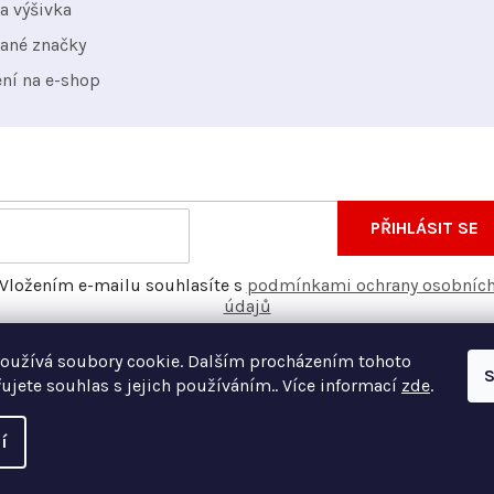
a výšivka
ané značky
ení na e-shop
nformace o nových produktech na našem e-shopu.
E-
PŘIHLÁSIT SE
mail
Vložením e-mailu souhlasíte s
podmínkami ochrany osobníc
údajů
oužívá soubory cookie. Dalším procházením tohoto
S
ujete souhlas s jejich používáním.. Více informací
zde
.
í
Vyt