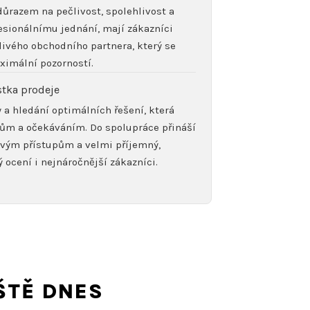
důrazem na pečlivost, spolehlivost a
fesionálnímu jednání, mají zákazníci
hlivého obchodního partnera, který se
ximální pozorností.
istka prodeje
 a hledání optimálních řešení, která
lům a očekáváním. Do spolupráce přináší
ovým přístupům a velmi příjemný,
 ocení i nejnáročnější zákazníci.
ŠTĚ DNES