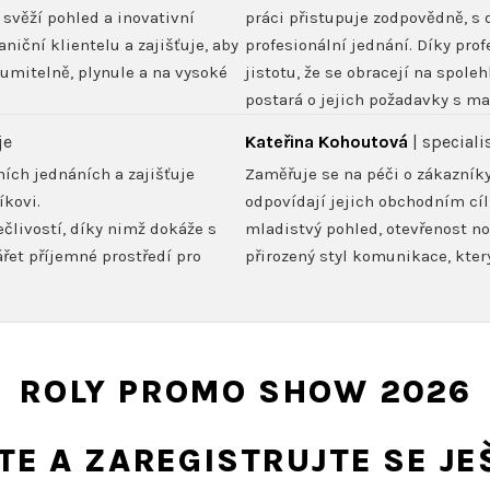
 svěží pohled a inovativní
práci přistupuje zodpovědně, s 
niční klientelu a zajišťuje, aby
profesionální jednání. Díky pro
umitelně, plynule a na vysoké
jistotu, že se obracejí na spole
postará o jejich požadavky s ma
je
Kateřina Kohoutová
| special
ích jednáních a zajišťuje
Zaměřuje se na péči o zákazníky
íkovi.
odpovídají jejich obchodním cí
člivostí, díky nimž dokáže s
mladistvý pohled, otevřenost n
vářet příjemné prostředí pro
přirozený styl komunikace, který
ROLY PROMO SHOW 2026
TE A ZAREGISTRUJTE SE JE