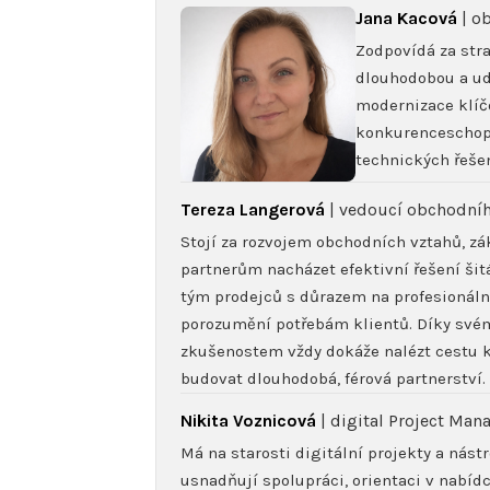
Jana Kacová
| o
Zodpovídá za str
dlouhodobou a ud
modernizace klíčo
konkurenceschopno
technických řešen
Tereza Langerová
| vedoucí obchodníh
Stojí za rozvojem obchodních vztahů, z
partnerům nacházet efektivní řešení šit
tým prodejců s důrazem na profesionální
porozumění potřebám klientů. Díky své
zkušenostem vždy dokáže nalézt cestu k
budovat dlouhodobá, férová partnerství.
Nikita Voznicová
| digital Project Man
Má na starosti digitální projekty a nást
usnadňují spolupráci, orientaci v nabíd