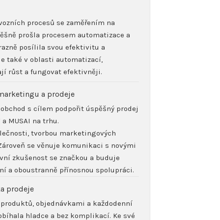
ovozních procesů se zaměřením na
pěšně prošla procesem automatizace a
azně posílila svou efektivitu a
e také v oblasti automatizací,
í růst a fungovat efektivněji.
marketingu a prodeje
 obchod s cílem podpořit úspěšný prodej
 a MUSAI na trhu.
olečnosti, tvorbou marketingových
. Zároveň se věnuje komunikaci s novými
tivní zkušenost se značkou a buduje
ní a oboustranně přínosnou spolupráci.
ka prodeje
produktů, objednávkami a každodenní
obíhala hladce a bez komplikací. Ke své