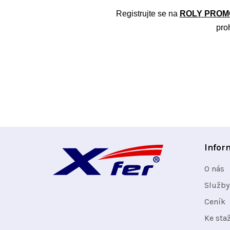
Registrujte se na
ROLY PROM
pro
Z
Infor
á
O nás
p
Služby
Ceník
a
Ke sta