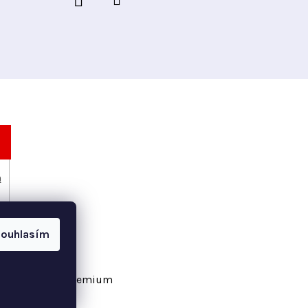
h
ouhlasím
vořil Shoptet Premium