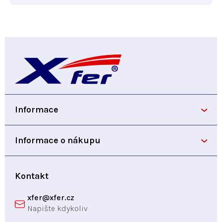
Z
á
p
Informace
a
Informace o nákupu
t
í
Kontakt
xfer
@
xfer.cz