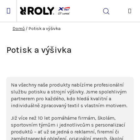
Přejít
na
Hledat
obsah
NÁK
KOŠ
Domů
/
Potisk a výšivka
Potisk a výšivka
Na všechny naše produkty nabízíme profesionální
službu potisku a strojní výšivky. Jsme spolehlivým
partnerem pro každého, kdo hledá kvalitní a
individuálně zpracovaný textil s vlastním motivem.
Již více než 10 let pomáháme firmám, školám,
sportovním týmům i jednotlivcům s personalizací
produktů – ať už se jedná o reklamní, firemní či
zaměstnanecké oblečení, originální merch, školní