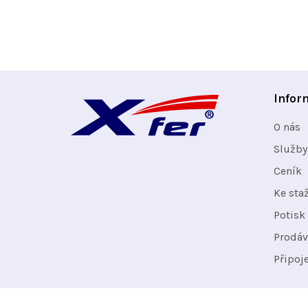
Z
Infor
á
O nás
p
Služby
Ceník
a
Ke sta
t
Potisk 
Prodáv
í
Připoj