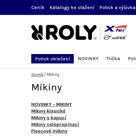
Přejít
Ceník
Katalogy ke stažení
Potisk a výšivka
na
obsah
NOVINKY
Trička
Pol
Potisk oblečení
Domů
/
Mikiny
Mikiny
NOVINKY - MIKINY
Mikiny klasické
Mikiny s kapucí
Mikiny celopropínací
Fleecové mikiny