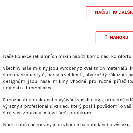
NAČÍST 18 DALŠÍ
O
v
NAHORU
l
á
Naše kolekce reklamních mikin nabízí kombinaci komfortu, 
d
Všechny naše mikiny jsou vyrobeny z kvalitních materiálů, kt
a
širokou škálu stylů, barev a velikostí, aby každý zákazník 
c
designům jsou naše mikiny vhodné pro různé příležito
í
události a firemní akce.
p
S možností potisku nebo vyšívání vašeho loga, případně sd
r
výrazný a profesionální vzhled, který posílí povědomí o va
v
šířit vaši zprávu a oslovit širší publikum.
k
Námi nabízené mikiny jsou vhodné na potisk nebo výšivku.
y