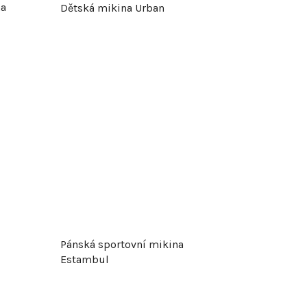
na
Dětská mikina Urban
o
d
u
k
t
ů
Pánská sportovní mikina
Estambul