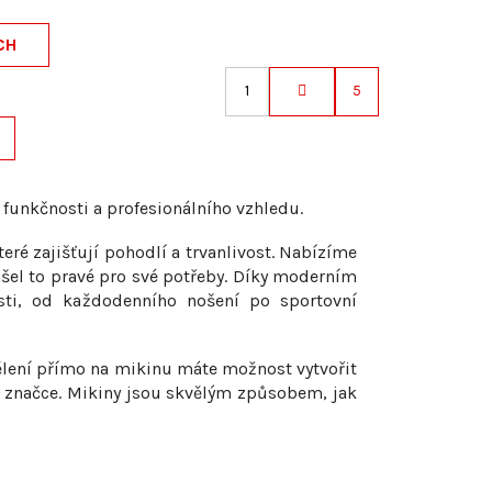
CH
1
5
S
t
r
á
n
funkčnosti a profesionálního vzhledu.
k
eré zajišťují pohodlí a trvanlivost. Nabízíme
o
našel to pravé pro své potřeby. Díky moderním
v
sti, od každodenního nošení po sportovní
á
n
í
ělení přímo na mikinu máte možnost vytvořit
ší značce. Mikiny jsou skvělým způsobem, jak