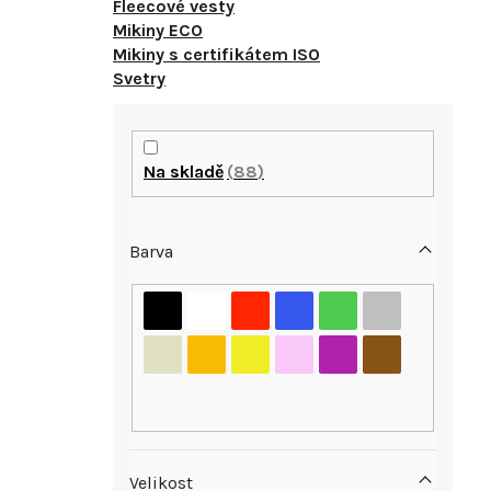
Fleecové vesty
Mikiny ECO
Mikiny s certifikátem ISO
Svetry
P
o
Na skladě
88
s
Barva
t
r
i
a
n
n
Velikost