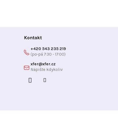
Kontakt
+420 543 235 219
xfer
@
xfer.cz