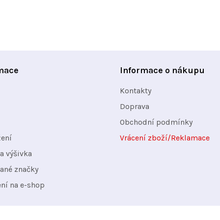
v
ý
p
i
s
mace
Informace o nákupu
u
Kontakty
Doprava
Obchodní podmínky
žení
Vrácení zboží/Reklamace
a výšivka
ané značky
ení na e-shop