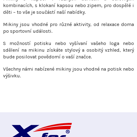
p
kombinacích, s klokaní kapsou nebo zipem, pro dospělé i
r
děti – to vše je součástí naší nabídky.
v
Mikiny jsou vhodné pro různé aktivity, od relaxace doma
k
po sportovní události.
y
v
S možností potisku nebo vyšívaní vašeho loga nebo
ý
sdělení na mikinu získáte stylový a osobitý vzhled, který
p
bude posilovat povědomí o vaší značce.
i
Všechny námi nabízené mikiny jsou vhodné na potisk nebo
s
výšivku.
u
Z
á