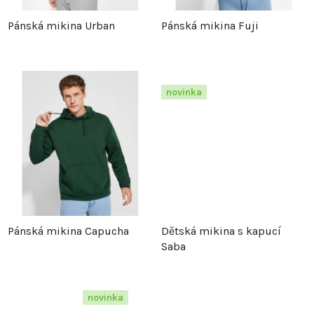
p
r
Pánská mikina Urban
Pánská mikina Fuji
r
o
o
d
novinka
d
u
u
k
k
t
t
ů
Pánská mikina Capucha
Dětská mikina s kapucí
ů
Saba
novinka