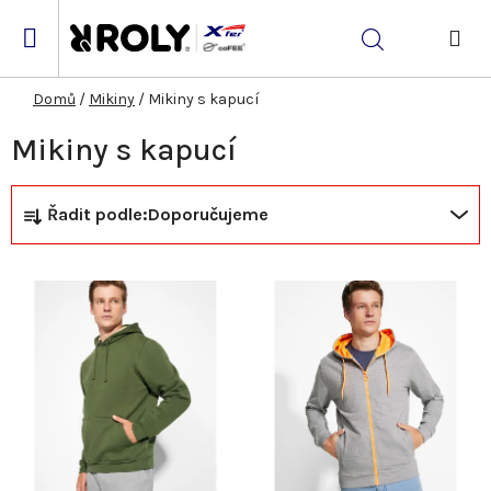
Přejít
na
Hledat
obsah
NÁK
KOŠ
Domů
/
Mikiny
/
Mikiny s kapucí
Mikiny s kapucí
Ř
V
Řadit podle:
Doporučujeme
a
ý
z
p
e
i
n
s
í
p