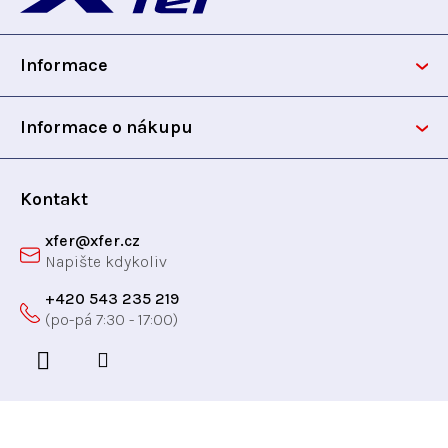
p
Informace
a
t
Informace o nákupu
í
Kontakt
xfer
@
xfer.cz
+420 543 235 219
Odebírat newsletter