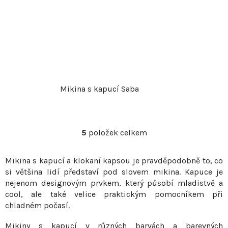
Mikina s kapucí Saba
5
položek celkem
O
v
Mikina s kapucí a klokaní kapsou je pravděpodobně to, co
l
si většina lidí představí pod slovem mikina. Kapuce je
á
nejenom designovým prvkem, který působí mladistvě a
d
cool, ale také velice praktickým pomocníkem při
a
chladném počasí.
c
í
Mikiny s kapucí v různých barvách a barevných