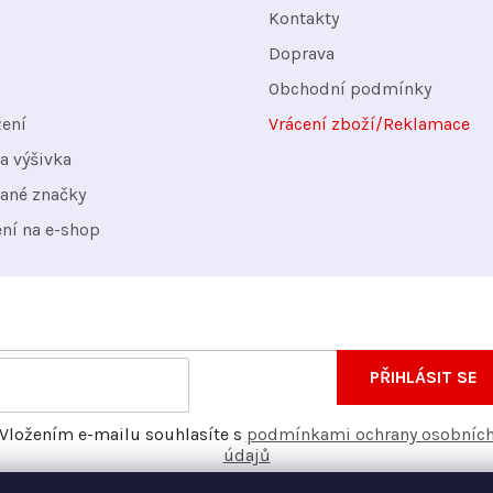
Kontakty
Doprava
Obchodní podmínky
žení
Vrácení zboží/Reklamace
a výšivka
ané značky
ení na e-shop
nformace o nových produktech na našem e-shopu.
E-
PŘIHLÁSIT SE
mail
Vložením e-mailu souhlasíte s
podmínkami ochrany osobníc
údajů