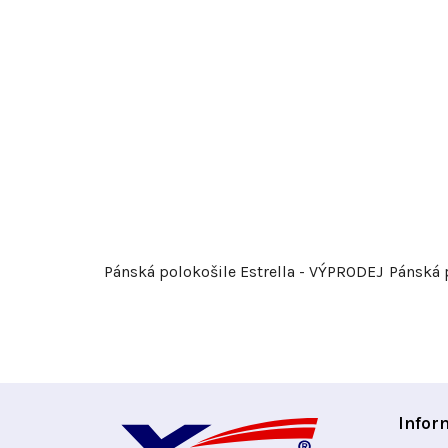
Pánská polokošile Estrella - VÝPRODEJ
Pánská 
Z
Infor