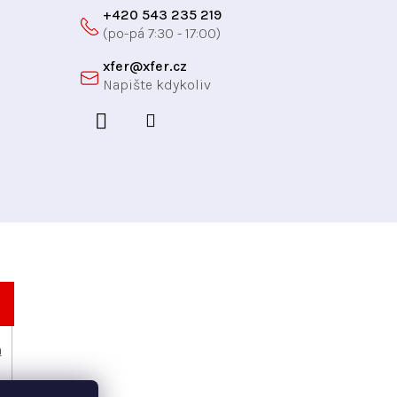
+420 543 235 219
xfer
@
xfer.cz
h