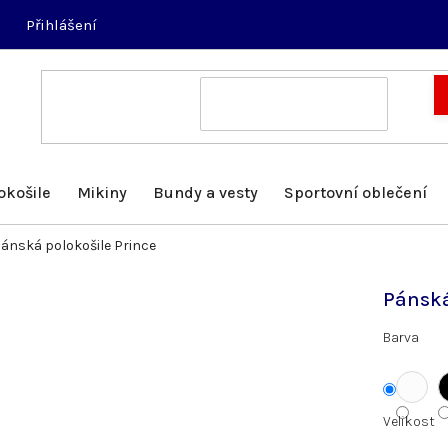
Přihlášení
okošile
Mikiny
Bundy a vesty
Sportovní oblečení
ánská polokošile Prince
Pánská
Barva
Velikost