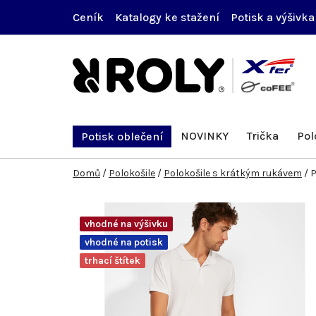
Přejít
Ceník
Katalogy ke stažení
Potisk a výšivka
na
obsah
NOVINKY
Trička
Pol
Potisk oblečení
Domů
/
Polokošile
/
Polokošile s krátkým rukávem
/
P
vhodné na výšivku
vhodné na potisk
trhací štítek