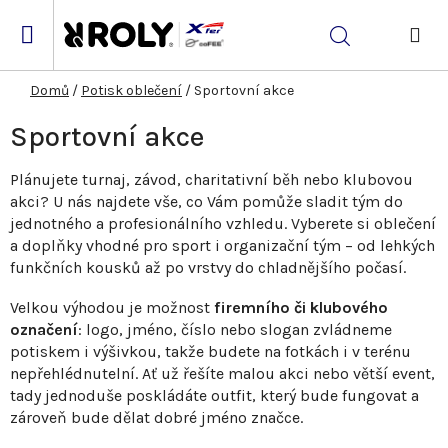
Přejít
na
Hledat
obsah
NÁK
KOŠ
Domů
/
Potisk oblečení
/
Sportovní akce
Sportovní akce
Plánujete turnaj, závod, charitativní běh nebo klubovou
akci? U nás najdete vše, co Vám pomůže sladit tým do
jednotného a profesionálního vzhledu. Vyberete si oblečení
a doplňky vhodné pro sport i organizační tým – od lehkých
funkčních kousků až po vrstvy do chladnějšího počasí.
Velkou výhodou je možnost
firemního či klubového
označení
: logo, jméno, číslo nebo slogan zvládneme
potiskem i výšivkou, takže budete na fotkách i v terénu
nepřehlédnutelní. Ať už řešíte malou akci nebo větší event,
tady jednoduše poskládáte outfit, který bude fungovat a
zároveň bude dělat dobré jméno značce.