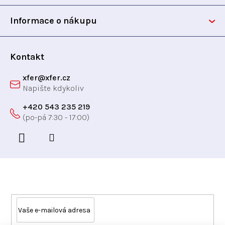
ý
t
Informace o nákupu
p
i
í
s
Kontakt
u
xfer
@
xfer.cz
+420 543 235 219
Odebírat newsletter