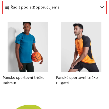
Ř
V
Řadit podle:
Doporučujeme
a
ý
z
p
e
i
n
s
í
p
p
r
Pánské sportovní tričko
Pánské sportovní tričko
Bahrain
Bugatti
r
o
o
d