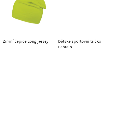
d
u
u
k
k
t
t
ů
Zimní čepice Long jersey
Dětské sportovní tričko
ů
Bahrain