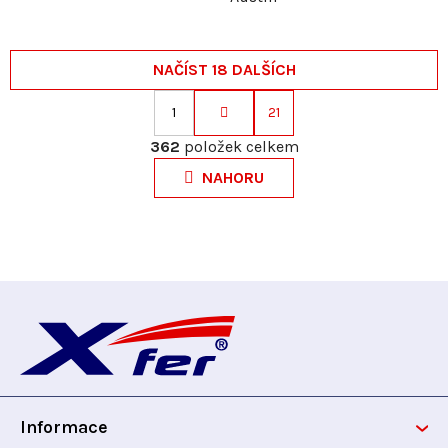
NAČÍST 18 DALŠÍCH
1
21
S
O
t
362
položek celkem
v
r
NAHORU
l
á
á
n
d
k
a
o
c
v
Z
í
á
p
n
á
r
í
v
p
k
y
Informace
a
v