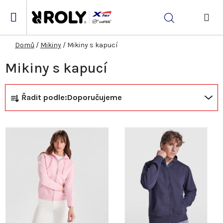
Přejít
na
Hledat
obsah
NÁK
KOŠ
Domů
/
Mikiny
/
Mikiny s kapucí
Mikiny s kapucí
Ř
V
Řadit podle:
Doporučujeme
a
ý
z
p
e
i
n
s
í
p