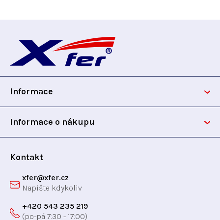
Z
á
p
Informace
a
t
Informace o nákupu
í
Kontakt
xfer
@
xfer.cz
+420 543 235 219