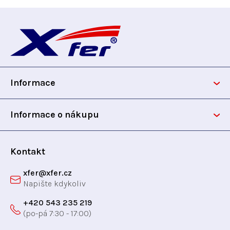
Z
á
p
Informace
a
t
Informace o nákupu
í
Kontakt
xfer
@
xfer.cz
+420 543 235 219