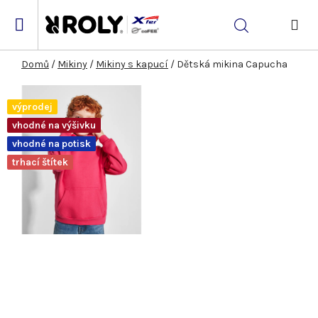
Přejít
na
Hledat
obsah
NÁK
KOŠ
Domů
/
Mikiny
/
Mikiny s kapucí
/
Dětská mikina Capucha
výprodej
vhodné na výšivku
vhodné na potisk
trhací štítek