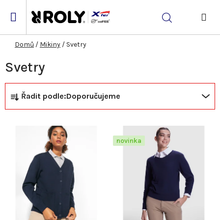
Přejít
na
Hledat
obsah
NÁK
KOŠ
Domů
/
Mikiny
/
Svetry
Svetry
Ř
V
Řadit podle:
Doporučujeme
a
ý
z
p
novinka
e
i
n
s
í
p