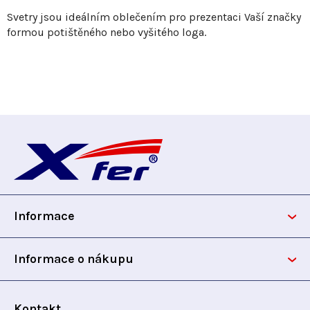
Svetry jsou ideálním oblečením pro prezentaci Vaší značky
formou potištěného nebo vyšitého loga.
Z
á
p
Informace
a
t
Informace o nákupu
í
Kontakt