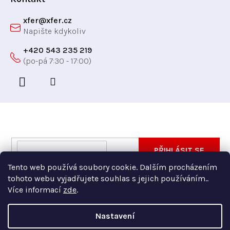
xfer
@
xfer.cz
+420 543 235 219
Odebírat newsletter
Vložte svůj e-mail a my vám budeme zasílat informace
E-
PŘIHLÁSIT SE
o nových produktech na našem e-shopu.
mail
Tento web používá soubory cookie. Dalším procházením
Vložením e-mailu souhlasíte s
podmínkami ochrany
tohoto webu vyjadřujete souhlas s jejich používáním..
osobních údajů
Více informací
zde
.
Nastavení