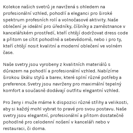
v
Kolekce našich svetrů je navržená s ohledem na
l
profesionální vzhled, pohodlí a eleganci pro široké
á
spektrum profesních rolí a volnočasové aktivity. Naše
d
oblečení je ideální pro úředníky, číšníky a zaměstnance v
a
kancelářském prostředí, kteří chtějí dodržovat dress code
c
a přitom se cítit pohodlně a sebevědomě, nebo i pro ty,
í
kteří chtějí nosit kvalitní a moderní oblečení ve volném
p
čase.
r
v
Naše svetry jsou vyrobeny z kvalitních materiálů s
důrazem na pohodlí a profesionální vzhled. Nabízíme
k
širokou škálu stylů a barev, které splní různé potřeby a
y
preference. Svetry jsou navrženy pro maximální tepelný
v
komfort a současně dodávají outfitu elegantní vzhled.
ý
p
Pro ženy i muže máme k dispozici různé střihy a velikosti,
i
aby si každý mohl vybrat to pravé pro svou postavu. Naše
s
svetry jsou elegantní, profesionální a přitom dostatečně
u
pohodlné pro celodenní nošení v kanceláři nebo v
restauraci, či doma.