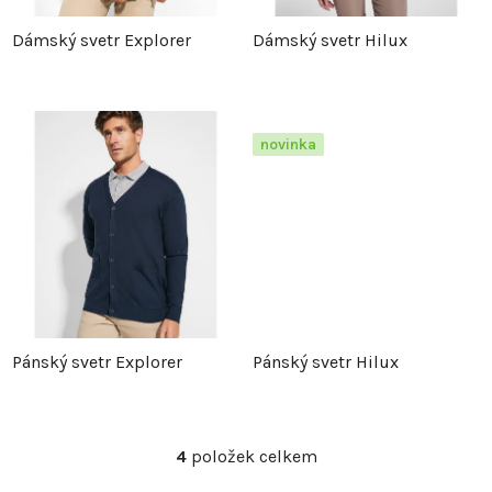
p
r
Dámský svetr Explorer
Dámský svetr Hilux
r
o
o
d
novinka
d
u
u
k
k
t
t
ů
Pánský svetr Explorer
Pánský svetr Hilux
ů
4
položek celkem
O