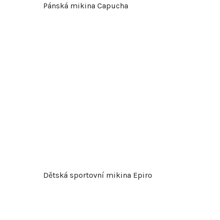
Pánská mikina Capucha
o
d
u
k
t
ů
Dětská sportovní mikina Epiro