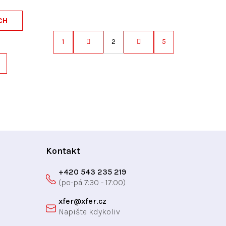
CH
1
2
5
S
t
r
á
n
k
o
v
á
Kontakt
n
í
+420 543 235 219
xfer
@
xfer.cz