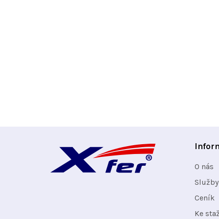
Z
Infor
á
O nás
p
Služby
Ceník
a
Ke sta