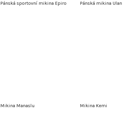
Pánská sportovní mikina Epiro
Pánská mikina Ulan
r
o
d
u
k
t
ů
Mikina Manaslu
Mikina Kemi