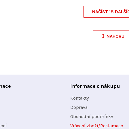
NAČÍST 18 DALŠÍ
O
v
NAHORU
l
á
d
a
c
í
mace
Informace o nákupu
p
Kontakty
r
v
Doprava
k
Obchodní podmínky
y
žení
Vrácení zboží/Reklamace