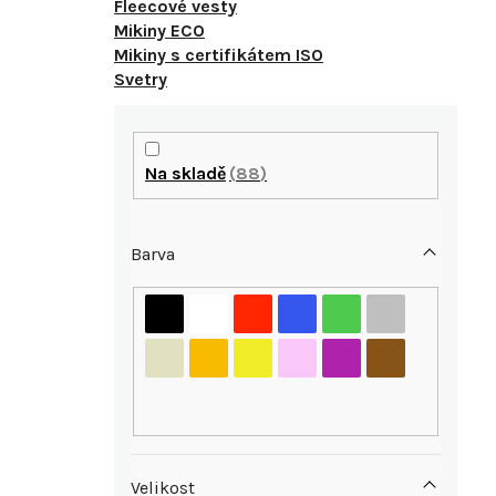
Fleecové vesty
Mikiny ECO
Mikiny s certifikátem ISO
Svetry
P
o
Na skladě
88
s
Barva
t
r
i
a
n
n
Velikost