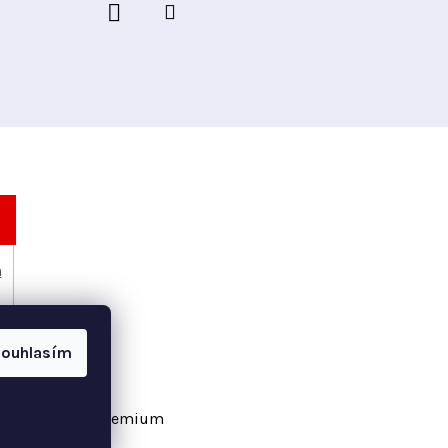
h
ouhlasím
vořil Shoptet Premium