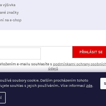
v
a výšivka
ý
ané značky
p
ení na e-shop
i
s
u
nformace o nových produktech na našem e-shopu.
E-
PŘIHLÁSIT SE
mail
Vložením e-mailu souhlasíte s
podmínkami ochrany osobníc
údajů
oužívá soubory cookie. Dalším procházením tohoto
S
ujete souhlas s jejich používáním.. Více informací
zde
.
í
Vyt