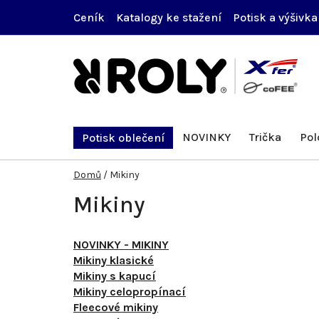
Přejít
Ceník
Katalogy ke stažení
Potisk a výšivka
na
obsah
NOVINKY
Trička
Pol
Potisk oblečení
Domů
/
Mikiny
Mikiny
NOVINKY - MIKINY
Mikiny klasické
Mikiny s kapucí
Mikiny celopropínací
Fleecové mikiny