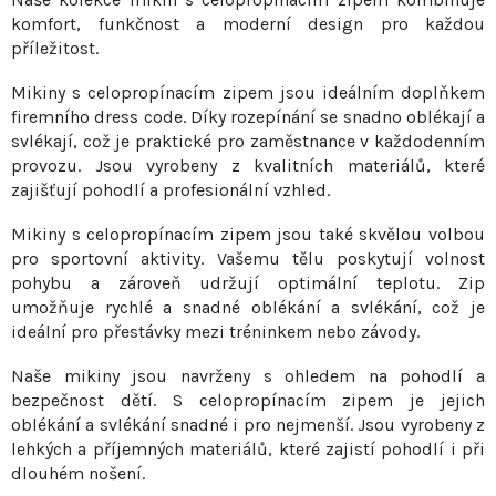
v
í
komfort, funkčnost a moderní design pro každou
á
p
příležitost.
n
r
í
Mikiny s celopropínacím zipem jsou ideálním doplňkem
v
firemního dress code. Díky rozepínání se snadno oblékají a
k
svlékají, což je praktické pro zaměstnance v každodenním
y
provozu. Jsou vyrobeny z kvalitních materiálů, které
v
zajišťují pohodlí a profesionální vzhled.
ý
p
Mikiny s celopropínacím zipem jsou také skvělou volbou
pro sportovní aktivity. Vašemu tělu poskytují volnost
i
pohybu a zároveň udržují optimální teplotu. Zip
s
umožňuje rychlé a snadné oblékání a svlékání, což je
u
ideální pro přestávky mezi tréninkem nebo závody.
Naše mikiny jsou navrženy s ohledem na pohodlí a
bezpečnost dětí. S celopropínacím zipem je jejich
oblékání a svlékání snadné i pro nejmenší. Jsou vyrobeny z
lehkých a příjemných materiálů, které zajistí pohodlí i při
dlouhém nošení.