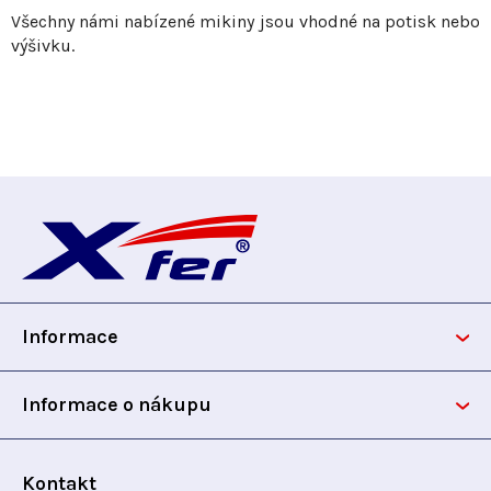
Všechny námi nabízené mikiny jsou vhodné na potisk nebo
výšivku.
Z
á
p
Informace
a
t
Informace o nákupu
í
Kontakt