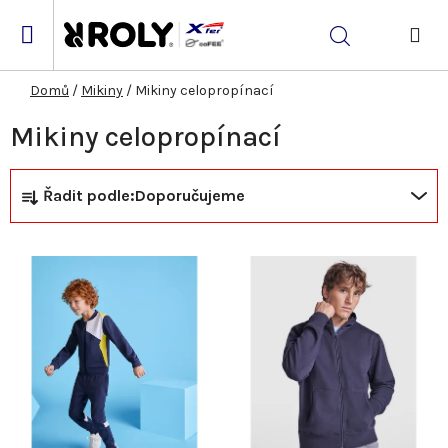
Přejít
na
Hledat
obsah
NÁK
KOŠ
Domů
/
Mikiny
/
Mikiny celopropínací
Mikiny celopropínací
Ř
V
Řadit podle:
Doporučujeme
a
ý
z
p
e
i
n
s
í
p