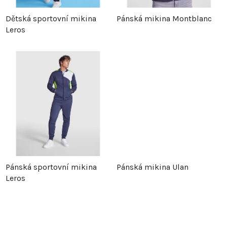
p
r
Dětská sportovní mikina
Pánská mikina Montblanc
Leros
r
o
o
d
d
u
u
k
k
t
t
ů
Pánská sportovní mikina
Pánská mikina Ulan
ů
Leros