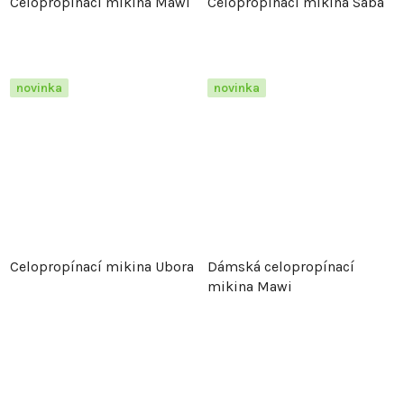
Celopropínací mikina Mawi
Celopropínací mikina Saba
novinka
novinka
Celopropínací mikina Ubora
Dámská celopropínací
mikina Mawi