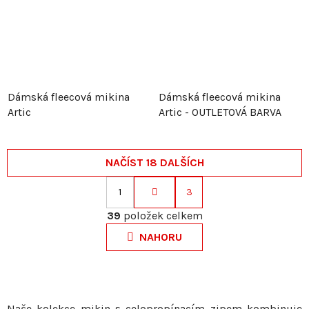
Dámská fleecová mikina
Dámská fleecová mikina
Artic
Artic - OUTLETOVÁ BARVA
NAČÍST 18 DALŠÍCH
1
3
S
O
t
39
položek celkem
v
r
NAHORU
l
á
á
n
d
k
a
o
c
Naše kolekce mikin s celopropínacím zipem kombinuje