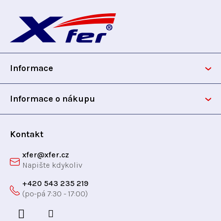
Z
á
p
Informace
a
t
Informace o nákupu
í
Kontakt
xfer
@
xfer.cz
+420 543 235 219