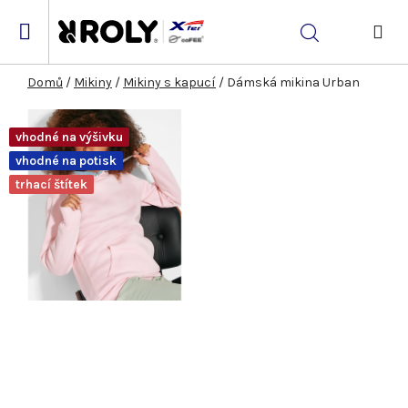
Přejít
na
Hledat
obsah
NÁK
KOŠ
Domů
/
Mikiny
/
Mikiny s kapucí
/
Dámská mikina Urban
vhodné na výšivku
vhodné na potisk
trhací štítek