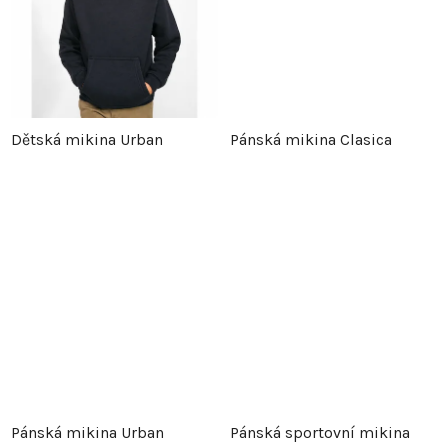
u
k
k
t
t
ů
Dětská mikina Urban
Pánská mikina Clasica
ů
Pánská mikina Urban
Pánská sportovní mikina