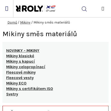
Přejít
na
Hledat
obsah
NÁK
KOŠ
Domů
/
Mikiny
/
Mikiny směs materiálů
Mikiny směs materiálů
NOVINKY - MIKINY
Mikiny klasické
Mikiny s kapucí
Mikiny celopropínací
Fleecové mikiny
Fleecové vesty
Mikiny ECO
Mikiny s certifikátem ISO
Svetry