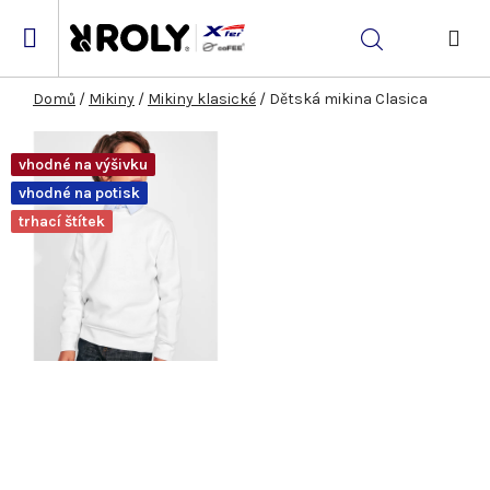
Přejít
na
Hledat
obsah
NÁK
KOŠ
Domů
/
Mikiny
/
Mikiny klasické
/
Dětská mikina Clasica
vhodné na výšivku
vhodné na potisk
trhací štítek