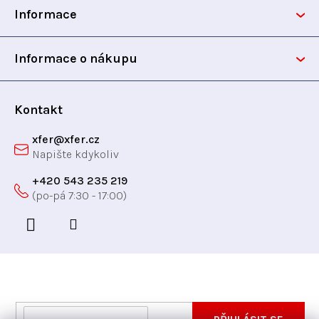
Informace
a
t
Informace o nákupu
í
Kontakt
xfer
@
xfer.cz
+420 543 235 219
Odebírat newsletter
Vložte svůj e-mail a my vám budeme zasílat informace
E-