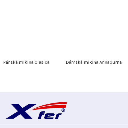
Pánská mikina Clasica
Dámská mikina Annapurna
Z
á
p