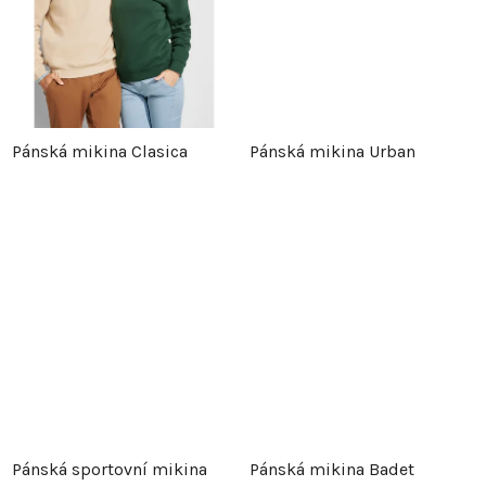
u
k
k
t
t
ů
Pánská mikina Clasica
Pánská mikina Urban
ů
Pánská sportovní mikina
Pánská mikina Badet