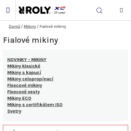
Přejít
na
Hledat
obsah
NÁK
KOŠ
Domů
/
Mikiny
/
Fialové mikiny
Fialové mikiny
NOVINKY - MIKINY
Mikiny klasické
Mikiny s kapucí
Mikiny celopropínací
Fleecové mikiny
Fleecové vesty
Mikiny ECO
Mikiny s certifikátem ISO
Svetry