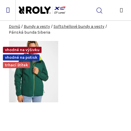
Přejít
na
Hledat
obsah
NÁK
KOŠ
Domů
/
Bundy a vesty
/
Softshellové bundy a vesty
/
Pánská bunda Siberia
vhodné na výšivku
vhodné na potisk
trhací štítek