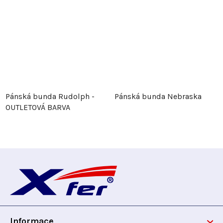
Pánská bunda Rudolph -
Pánská bunda Nebraska
OUTLETOVÁ BARVA
Z
á
p
Informace