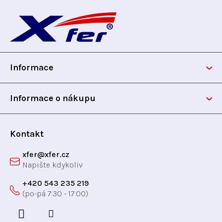
Z
á
p
Informace
a
t
Informace o nákupu
í
Kontakt
xfer
@
xfer.cz
+420 543 235 219