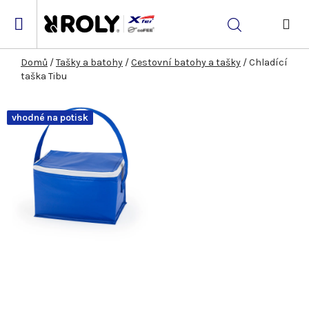
Přejít
na
Hledat
obsah
NÁK
KOŠ
Domů
/
Tašky a batohy
/
Cestovní batohy a tašky
/
Chladící
taška Tibu
vhodné na potisk