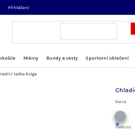
Přihlášení
okošile
Mikiny
Bundy a vesty
Sportovní oblečení
ladící taška Kulga
Chladí
Barva
Velikost