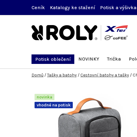
Přejít
Ceník
Katalogy ke stažení
Potisk a výšivka
na
obsah
NOVINKY
Trička
Pol
Potisk oblečení
Domů
/
Tašky a batohy
/
Cestovní batohy a tašky
/
Ch
novinka
vhodné na potisk