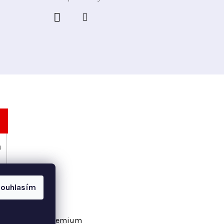
h
ouhlasím
vořil Shoptet Premium