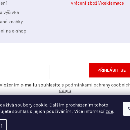
žení
Vrácení zboží/Reklamace
a výšivka
ané značky
ení na e-shop
nformace o nových produktech na našem e-shopu.
E-
PŘIHLÁSIT SE
mail
Vložením e-mailu souhlasíte s
podmínkami ochrany osobníc
údajů
oužívá soubory cookie. Dalším procházením tohoto
S
ujete souhlas s jejich používáním.. Více informací
zde
.
í
Vyt