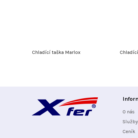
Chladící taška Marlox
Chladící
Z
Infor
á
O nás
p
Služby
Ceník
a