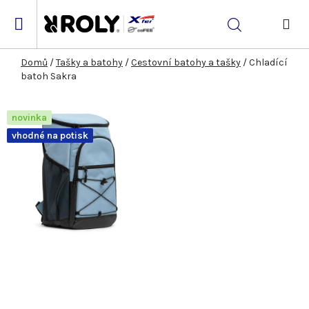
Přejít
na
Hledat
obsah
NÁK
KOŠ
Domů
/
Tašky a batohy
/
Cestovní batohy a tašky
/
Chladící
batoh Sakra
novinka
vhodné na potisk