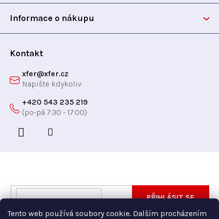
t
Informace o nákupu
í
Kontakt
xfer
@
xfer.cz
+420 543 235 219
Odebírat newsletter
Vložte svůj e-mail a my vám budeme zasílat informace
E-
PŘIHLÁSIT SE
o nových produktech na našem e-shopu.
mail
Tento web používá soubory cookie. Dalším procházením