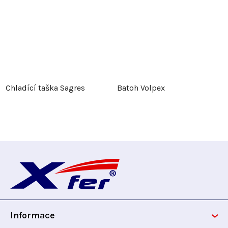
Chladící taška Sagres
Batoh Volpex
Z
á
p
Informace
a