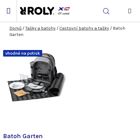
Přejít
na
Hledat
obsah
NÁK
KOŠ
Domů
/
Tašky a batohy
/
Cestovní batohy a tašky
/
Batoh
Garten
vhodné na potisk
Batoh Garten