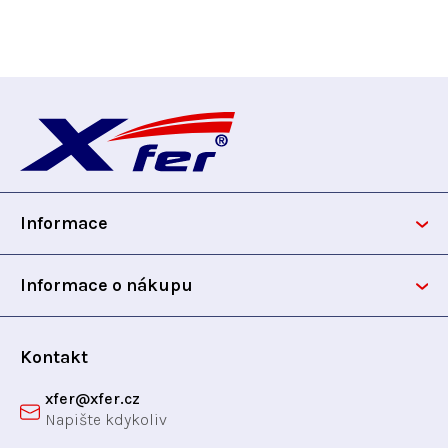
Z
á
p
Informace
a
t
Informace o nákupu
í
Kontakt
xfer
@
xfer.cz