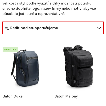
velikost i styl podle využití a díky možnosti potisku
snadno doplníte logo, název firmy nebo motiv, aby vše
působilo jednotně a reprezentativně.
Ř
V
Řadit podle:
Doporučujeme
a
ý
z
p
novinka
e
i
n
s
í
p
p
r
Batoh Duke
Batoh Malony
r
o