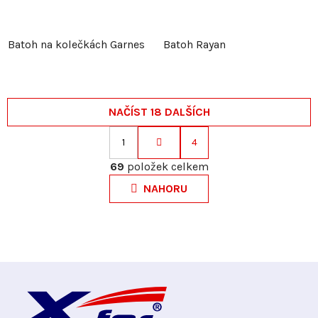
Batoh na kolečkách Garnes
Batoh Rayan
NAČÍST 18 DALŠÍCH
1
4
S
O
t
69
položek celkem
v
r
NAHORU
l
á
á
n
d
k
a
o
c
v
Z
í
á
p
n
á
r