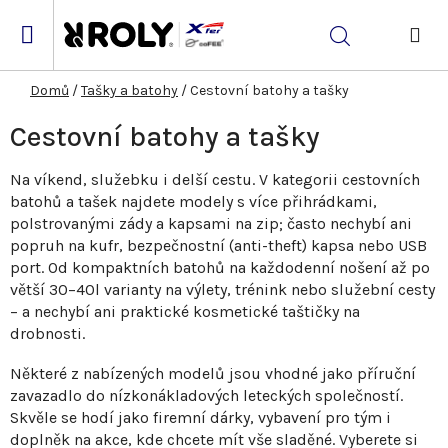
Přejít
na
Hledat
obsah
NÁK
KOŠ
Domů
/
Tašky a batohy
/
Cestovní batohy a tašky
Cestovní batohy a tašky
Na víkend, služebku i delší cestu. V kategorii cestovních
batohů a tašek najdete modely s více přihrádkami,
polstrovanými zády a kapsami na zip; často nechybí ani
popruh na kufr, bezpečnostní (anti-theft) kapsa nebo USB
port. Od kompaktních batohů na každodenní nošení až po
větší 30–40l varianty na výlety, trénink nebo služební cesty
– a nechybí ani praktické kosmetické taštičky na
drobnosti.
Některé z nabízených modelů jsou vhodné jako příruční
zavazadlo do nízkonákladových leteckých společností.
Skvěle se hodí jako firemní dárky, vybavení pro tým i
doplněk na akce, kde chcete mít vše sladěné. Vyberete si