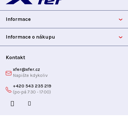
í
v
p
k
y
Informace
a
v
ý
t
Informace o nákupu
p
i
í
s
Kontakt
u
xfer
@
xfer.cz
+420 543 235 219
Odebírat newsletter