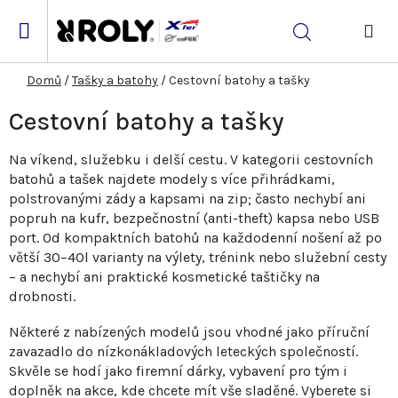
Přejít
na
Hledat
obsah
NÁK
KOŠ
Domů
/
Tašky a batohy
/
Cestovní batohy a tašky
Cestovní batohy a tašky
Na víkend, služebku i delší cestu. V kategorii cestovních
batohů a tašek najdete modely s více přihrádkami,
polstrovanými zády a kapsami na zip; často nechybí ani
popruh na kufr, bezpečnostní (anti-theft) kapsa nebo USB
port. Od kompaktních batohů na každodenní nošení až po
větší 30–40l varianty na výlety, trénink nebo služební cesty
– a nechybí ani praktické kosmetické taštičky na
drobnosti.
Některé z nabízených modelů jsou vhodné jako příruční
zavazadlo do nízkonákladových leteckých společností.
Skvěle se hodí jako firemní dárky, vybavení pro tým i
doplněk na akce, kde chcete mít vše sladěné. Vyberete si