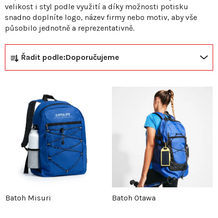
velikost i styl podle využití a díky možnosti potisku
snadno doplníte logo, název firmy nebo motiv, aby vše
působilo jednotně a reprezentativně.
Ř
V
Řadit podle:
Doporučujeme
a
ý
z
p
e
i
n
s
í
p
p
r
Batoh Misuri
Batoh Otawa
r
o