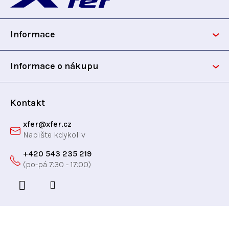
í
v
p
k
y
Informace
a
v
ý
t
Informace o nákupu
p
i
í
s
Kontakt
u
xfer
@
xfer.cz
+420 543 235 219
Odebírat newsletter