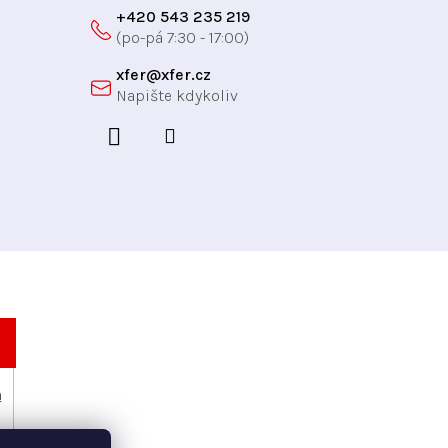
+420 543 235 219
xfer
@
xfer.cz
h