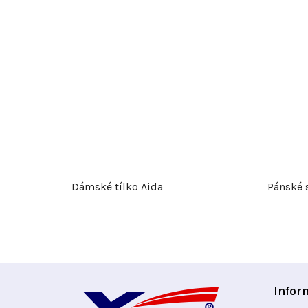
Dámské tílko Aida
Pánské 
Z
Infor