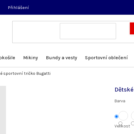
Přihlášení
okošile
Mikiny
Bundy a vesty
Sportovní oblečení
é sportovní tričko Bugatti
Dětské
Barva
Velikost