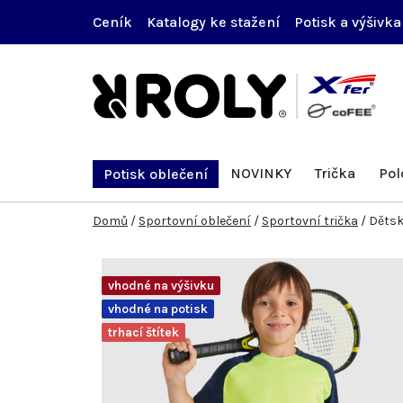
Přejít
Ceník
Katalogy ke stažení
Potisk a výšivka
na
obsah
NOVINKY
Trička
Pol
Potisk oblečení
Domů
/
Sportovní oblečení
/
Sportovní trička
/
Dětsk
vhodné na výšivku
vhodné na potisk
trhací štítek