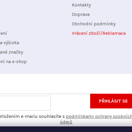
Kontakty
Doprava
Obchodní podmínky
žení
Vrácení zboží/Reklamace
a výšivka
ané značky
ení na e-shop
nformace o nových produktech na našem e-shopu.
E-
PŘIHLÁSIT SE
mail
Vložením e-mailu souhlasíte s
podmínkami ochrany osobníc
údajů