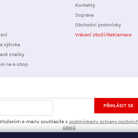
Kontakty
Doprava
Obchodní podmínky
žení
Vrácení zboží/Reklamace
a výšivka
ané značky
ení na e-shop
nformace o nových produktech na našem e-shopu.
E-
PŘIHLÁSIT SE
mail
Vložením e-mailu souhlasíte s
podmínkami ochrany osobníc
údajů