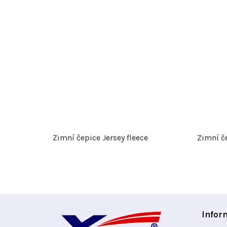
Zimní čepice Jersey fleece
Zimní č
Z
Infor