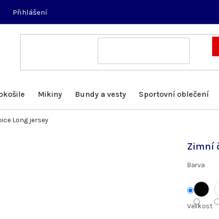
Přihlášení
okošile
Mikiny
Bundy a vesty
Sportovní oblečení
ice Long jersey
Zimní 
Barva
Velikost