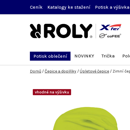
Přejít
Ceník
Katalogy ke stažení
Potisk a výšivka
na
obsah
NOVINKY
Trička
Pol
Potisk oblečení
Domů
/
Čepice a doplňky
/
Úpletové čepice
/
Zimní čep
vhodné na výšivku