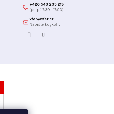
+420 543 235 219
xfer
@
xfer.cz
h