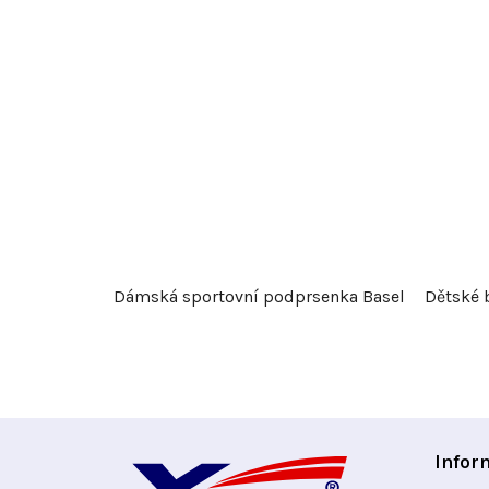
Dámská sportovní podprsenka Basel
Dětské 
Z
Infor