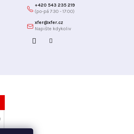
+420 543 235 219
xfer
@
xfer.cz
h