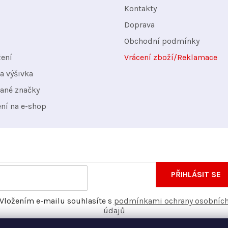
Kontakty
Doprava
Obchodní podmínky
žení
Vrácení zboží/Reklamace
a výšivka
ané značky
ení na e-shop
nformace o nových produktech na našem e-shopu.
E-
PŘIHLÁSIT SE
mail
Vložením e-mailu souhlasíte s
podmínkami ochrany osobníc
údajů