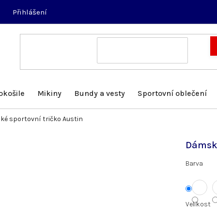
Přihlášení
okošile
Mikiny
Bundy a vesty
Sportovní oblečení
é sportovní tričko Austin
Dámské
Barva
Velikost