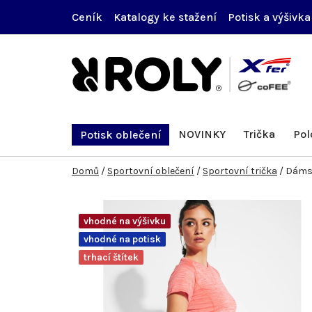
Přejít
Ceník
Katalogy ke stažení
Potisk a výšivka
na
obsah
NOVINKY
Trička
Pol
Potisk oblečení
Domů
/
Sportovní oblečení
/
Sportovní trička
/
Dámsk
vhodné na výšivku
vhodné na potisk
trhací štítek