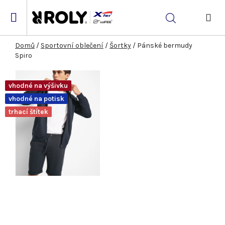
Přejít
na
Hledat
obsah
NÁK
KOŠ
Domů
/
Sportovní oblečení
/
Šortky
/
Pánské bermudy
Spiro
vhodné na výšivku
vhodné na potisk
trhací štítek