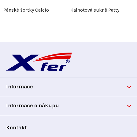
Pánské šortky Calcio
Kalhotová sukně Patty
Z
á
p
Informace
a
t
Informace o nákupu
í
Kontakt