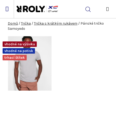
Přejít
na
Hledat
obsah
NÁK
KOŠ
Domů
/
Trička
/
Trička s krátkým rukávem
/
Pánské tričko
Samoyedo
vhodné na výšivku
vhodné na potisk
trhací štítek