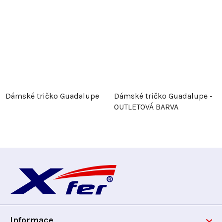
Dámské tričko Guadalupe
Dámské tričko Guadalupe -
OUTLETOVÁ BARVA
Z
á
p
Informace