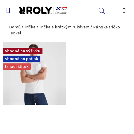
Přejít
na
Hledat
obsah
NÁK
KOŠ
Domů
/
Trička
/
Trička s krátkým rukávem
/
Pánské tričko
Teckel
vhodné na výšivku
vhodné na potisk
trhací štítek