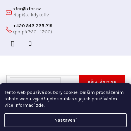
xfer
@
xfer.cz
+420 543 235 219
Odebírat newsletter
Vložte svůj e-mail a my vám budeme zasílat informace
E-
PŘIHLÁSIT SE
o nových produktech na našem e-shopu.
mail
Tento web používá soubory cookie. Dalším procházením
Vložením e-mailu souhlasíte s
podmínkami ochrany
tohoto webu vyjadřujete souhlas s jejich používáním..
osobních údajů
Více informací
zde
.
Nastavení
Copyright 2026
Xfer
. Všechna práva vyhrazena.