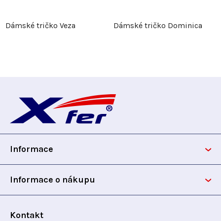
Dámské tričko Veza
Dámské tričko Dominica
Z
á
p
Informace
a
t
Informace o nákupu
í
Kontakt