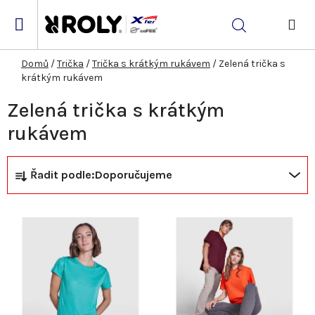
Přejít
na
Hledat
obsah
NÁK
KOŠ
Domů
/
Trička
/
Trička s krátkým rukávem
/
Zelená trička s
krátkým rukávem
Zelená trička s krátkým
rukávem
Ř
V
Řadit podle:
Doporučujeme
a
ý
z
p
e
i
n
s