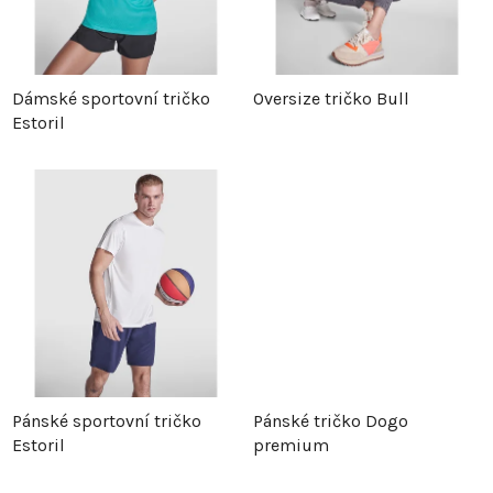
í
p
p
r
Dámské sportovní tričko
Oversize tričko Bull
Estoril
r
o
o
d
d
u
u
k
k
t
t
ů
Pánské sportovní tričko
Pánské tričko Dogo
ů
Estoril
premium