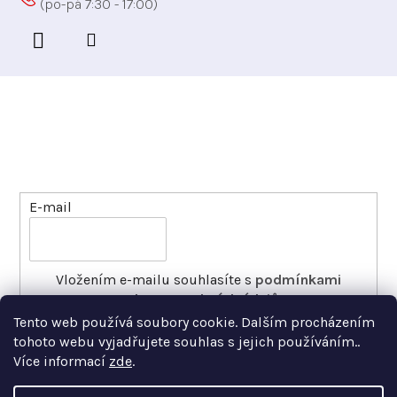
Odebírat newsletter
Vložte svůj e-mail a my vám budeme zasílat informace
o nových produktech na našem e-shopu.
E-mail
Vložením e-mailu souhlasíte s
podmínkami
ochrany osobních údajů
Tento web používá soubory cookie. Dalším procházením
PŘIHLÁSIT SE
tohoto webu vyjadřujete souhlas s jejich používáním..
Více informací
zde
.