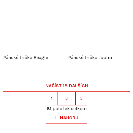
Pánské tričko Beagle
Pánské tričko Joplin
NAČÍST 18 DALŠÍCH
1
5
S
O
t
81
položek celkem
v
r
NAHORU
l
á
á
n