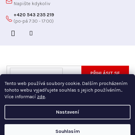
+420 543 235 219
Odebírat newsletter
Vložte svůj e-mail a my vám budeme zasílat informace
E-
PŘIHLÁSIT SE
o nových produktech na našem e-shopu.
mail
Tento web používá soubory cookie. Dalším procházením
Vložením e-mailu souhlasíte s
podmínkami ochrany
tohoto webu vyjadřujete souhlas s jejich používáním..
osobních údajů
Více informací
zde
.
Nastavení
Copyright 2026
Xfer
. Všechna práva vyhrazena.
Souhlasím
Vytvořil Shoptet Premium