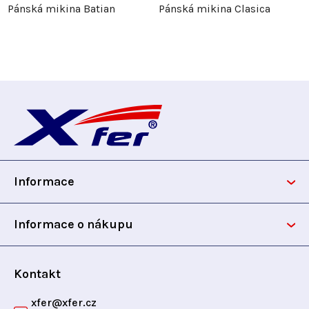
Pánská mikina Batian
Pánská mikina Clasica
Z
á
p
Informace
a
t
Informace o nákupu
í
Kontakt
xfer
@
xfer.cz