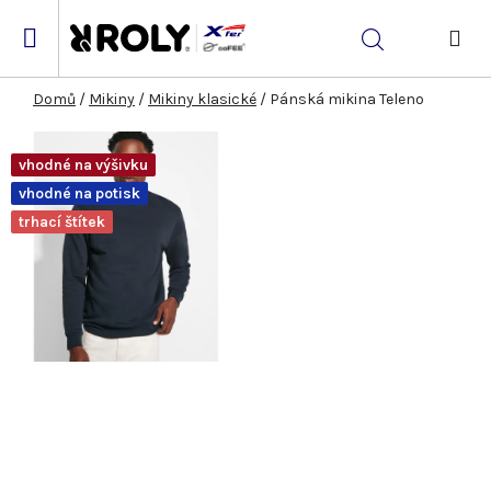
Přejít
na
Hledat
obsah
NÁK
KOŠ
Domů
/
Mikiny
/
Mikiny klasické
/
Pánská mikina Teleno
vhodné na výšivku
vhodné na potisk
trhací štítek