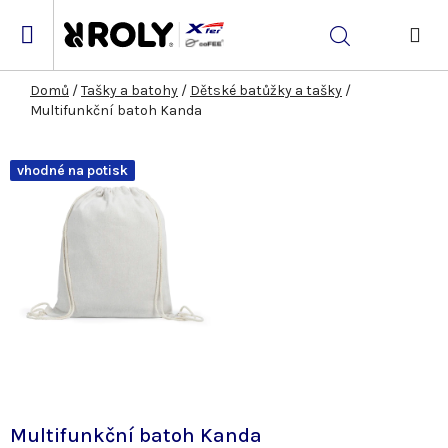
Přejít
na
Hledat
obsah
NÁK
KOŠ
Domů
/
Tašky a batohy
/
Dětské batůžky a tašky
/
Multifunkční batoh Kanda
vhodné na potisk
Multifunkční batoh Kanda