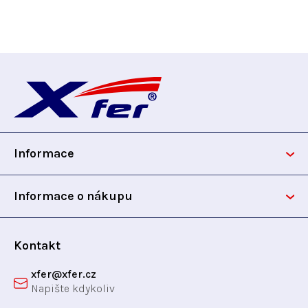
Z
á
p
Informace
a
t
Informace o nákupu
í
Kontakt
xfer
@
xfer.cz