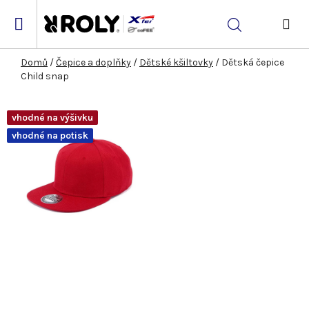
Přejít
na
Hledat
obsah
NÁK
KOŠ
Domů
/
Čepice a doplňky
/
Dětské kšiltovky
/
Dětská čepice
Child snap
vhodné na výšivku
vhodné na potisk