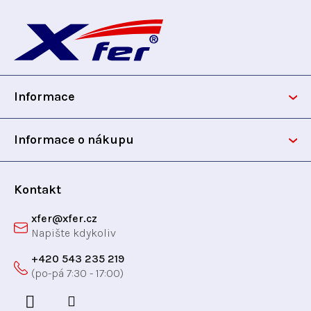
Z
á
p
Informace
a
t
Informace o nákupu
í
Kontakt
xfer
@
xfer.cz
+420 543 235 219