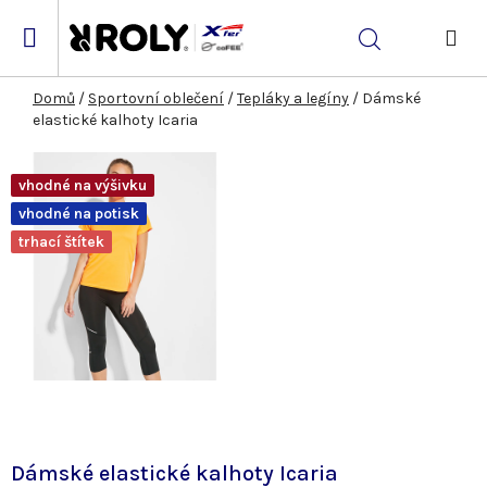
Přejít
na
Hledat
obsah
NÁK
KOŠ
Domů
/
Sportovní oblečení
/
Tepláky a legíny
/
Dámské
elastické kalhoty Icaria
vhodné na výšivku
vhodné na potisk
trhací štítek
Dámské elastické kalhoty Icaria