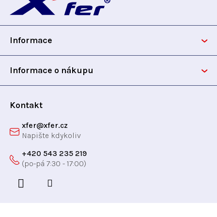
á
p
Informace
a
t
Informace o nákupu
í
Kontakt
xfer
@
xfer.cz
+420 543 235 219