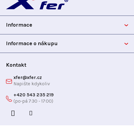
á
p
Informace
a
t
Informace o nákupu
í
Kontakt
xfer
@
xfer.cz
+420 543 235 219