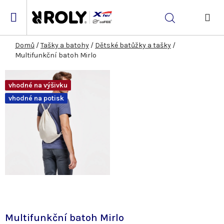
Přejít
na
Hledat
obsah
NÁK
KOŠ
Domů
/
Tašky a batohy
/
Dětské batůžky a tašky
/
Multifunkční batoh Mirlo
vhodné na výšivku
vhodné na potisk
Multifunkční batoh Mirlo