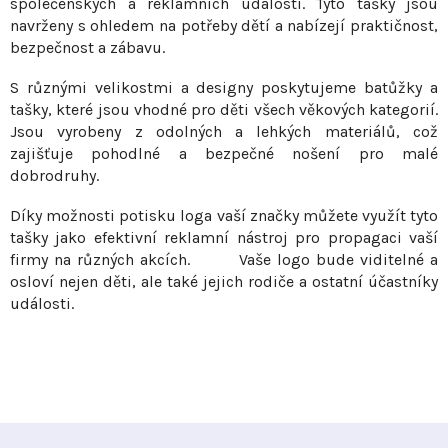
společenských a reklamních událostí. Tyto tašky jsou
v
í
navrženy s ohledem na potřeby dětí a nabízejí praktičnost,
á
p
bezpečnost a zábavu.
n
r
í
S různými velikostmi a designy poskytujeme batůžky a
v
tašky, které jsou vhodné pro děti všech věkových kategorií.
k
Jsou vyrobeny z odolných a lehkých materiálů, což
y
zajišťuje pohodlné a bezpečné nošení pro malé
v
dobrodruhy.
ý
p
Díky možnosti potisku loga vaší značky můžete využít tyto
i
tašky jako efektivní reklamní nástroj pro propagaci vaší
s
firmy na různých akcích. Vaše logo bude viditelné a
osloví nejen děti, ale také jejich rodiče a ostatní účastníky
u
události.
Z