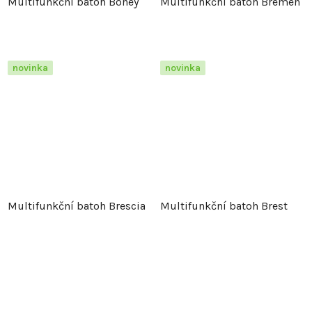
Multifunkční batoh Boney
Multifunkční batoh Bremen
novinka
novinka
Multifunkční batoh Brescia
Multifunkční batoh Brest