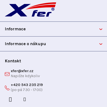
á
p
Informace
a
t
Informace o nákupu
í
Kontakt
xfer
@
xfer.cz
+420 543 235 219