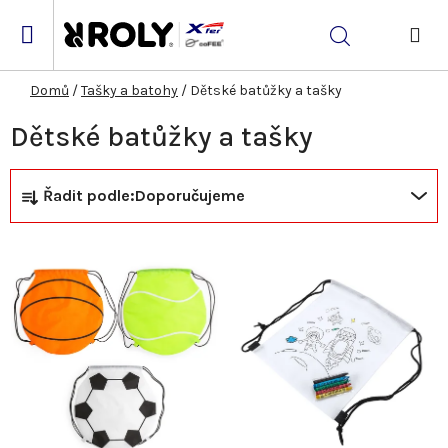
Přejít
na
Hledat
obsah
NÁK
KOŠ
Domů
/
Tašky a batohy
/
Dětské batůžky a tašky
Dětské batůžky a tašky
Ř
V
Řadit podle:
Doporučujeme
a
ý
z
p
e
i
n
s
í
p