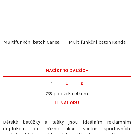
Multifunkční batoh Canea
Multifunkční batoh Kanda
NAČÍST 10 DALŠÍCH
1
2
S
O
t
28
položek celkem
v
r
NAHORU
l
á
á
n
d
k
Dětské batůžky a tašky jsou ideálním reklamním
a
doplňkem pro různé akce, včetně sportovních,
o
c