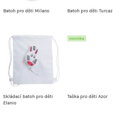
p
r
Batoh pro děti Milano
Batoh pro děti Turcaz
r
o
o
d
novinka
d
u
u
k
k
t
t
ů
Skládací batoh pro děti
Taška pro děti Azor
ů
Elanio