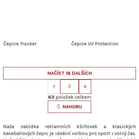
Čepice Trucker
Čepice UV Protection
NAČÍST 18 DALŠÍCH
1
4
S
O
t
63
položek celkem
v
r
NAHORU
l
á
á
n
d
k
Naše nabídka reklamních kšiltovek a klasických
a
baseballových čepic je ideální volbou pro sport i volný čas.
o
c