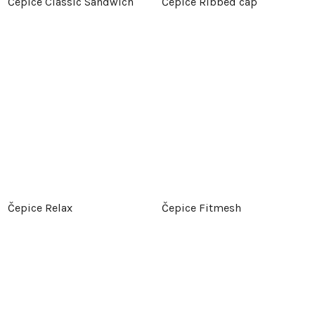
Čepice Classic Sandwich
Čepice Ribbed cap
Čepice Relax
Čepice Fitmesh