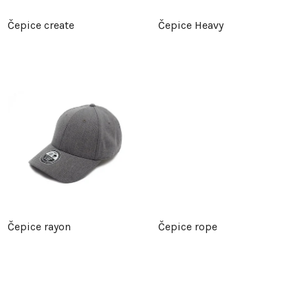
p
r
Čepice create
Čepice Heavy
r
o
o
d
d
u
u
k
k
t
t
ů
Čepice rayon
Čepice rope
ů