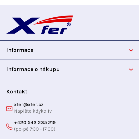
Z
á
p
Informace
a
t
Informace o nákupu
í
Kontakt
xfer
@
xfer.cz
+420 543 235 219