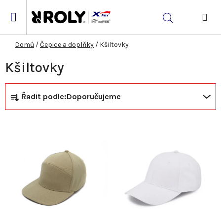
Přejít
na
Hledat
obsah
NÁK
KOŠ
Domů
/
Čepice a doplňky
/
Kšiltovky
Kšiltovky
Ř
V
Řadit podle:
Doporučujeme
a
ý
z
p
e
i
n
s
í
p