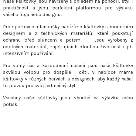
Naše kšiltovky jsou navrženy s ohledem na pohodlí, styl i
v
í
praktičnost a jsou perfektní platformou pro výšivku
á
p
vašeho loga nebo designu.
n
r
í
Pro sportovce a fanoušky nabízíme kšiltovky s moderním
v
designem a z technických materiálů, které poskytují
k
ochranu před sluncem a potem. Jsou vyrobeny z
y
odolných materiálů, zajišťujících dlouhou životnost i při
v
intenzivním používání.
ý
p
Pro volný čas a každodenní nošení jsou naše kšiltovky
i
skvělou volbou pro dospělé i děti. V nabídce máme
s
kšiltovky v různých barvách a designech, aby každý našel
tu pravou pro svůj jedinečný styl.
u
Všechny naše kšiltovky jsou vhodné na výšivku nebo
potisk.