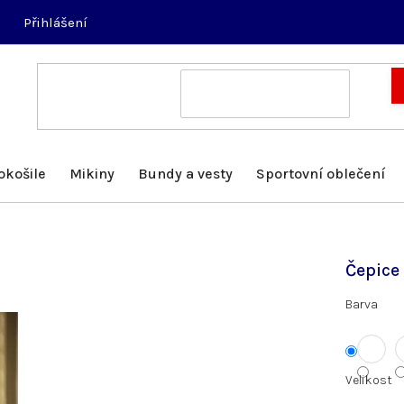
Přihlášení
okošile
Mikiny
Bundy a vesty
Sportovní oblečení
Čepice
Barva
Velikost