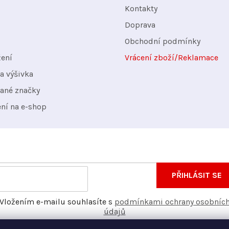
Kontakty
Doprava
Obchodní podmínky
žení
Vrácení zboží/Reklamace
a výšivka
ané značky
ení na e-shop
nformace o nových produktech na našem e-shopu.
E-
PŘIHLÁSIT SE
mail
Vložením e-mailu souhlasíte s
podmínkami ochrany osobníc
údajů