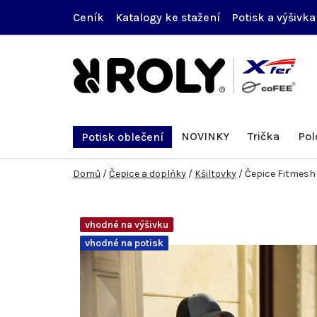
Přejít
Ceník
Katalogy ke stažení
Potisk a výšivka
na
obsah
NOVINKY
Trička
Pol
Potisk oblečení
Domů
/
Čepice a doplňky
/
Kšiltovky
/
Čepice Fitmesh
vhodné na výšivku
vhodné na potisk