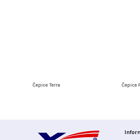
Čepice Terra
Čepice P
Z
Infor