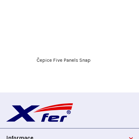
Čepice Five Panels Snap
Z
á
p
Informace