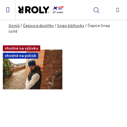
Přejít
na
Hledat
obsah
NÁK
KOŠ
Domů
/
Čepice a doplňky
/
Snap kšiltovky
/
Čepice Snap
solid
vhodné na výšivku
vhodné na potisk