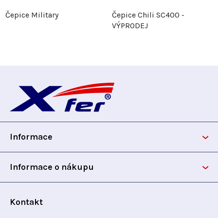
Čepice Military
Čepice Chili SC400 -
VÝPRODEJ
Z
á
p
Informace
a
t
Informace o nákupu
í
Kontakt