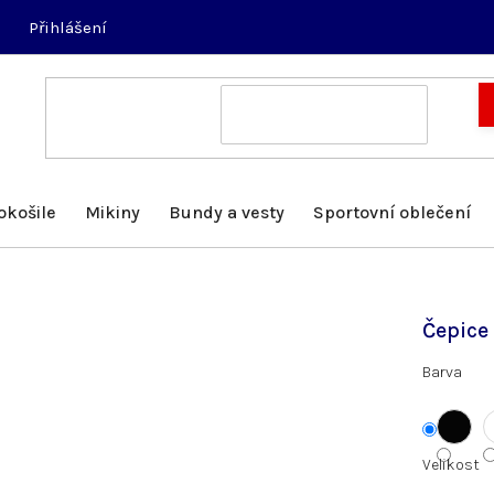
Přihlášení
okošile
Mikiny
Bundy a vesty
Sportovní oblečení
Čepice
Barva
Velikost