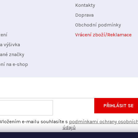
Kontakty
Doprava
Obchodní podmínky
žení
Vrácení zboží/Reklamace
a výšivka
ané značky
ení na e-shop
nformace o nových produktech na našem e-shopu.
E-
PŘIHLÁSIT SE
mail
Vložením e-mailu souhlasíte s
podmínkami ochrany osobníc
údajů