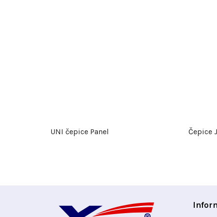
UNI čepice Panel
Čepice 
Z
Infor