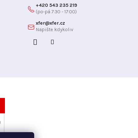
+420 543 235 219
xfer
@
xfer.cz
h