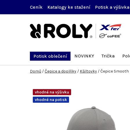
Přejít
Ceník
Katalogy ke stažení
Potisk a výšivka
na
obsah
NOVINKY
Trička
Pol
Potisk oblečení
Domů
/
Čepice a doplňky
/
Kšiltovky
/
Čepice Smooth
vhodné na výšivku
vhodné na potisk