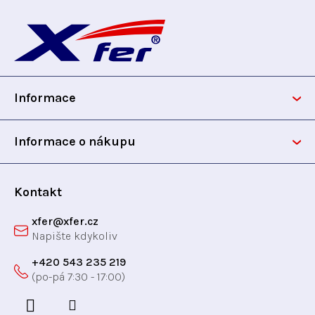
Z
á
p
Informace
a
t
Informace o nákupu
í
Kontakt
xfer
@
xfer.cz
+420 543 235 219