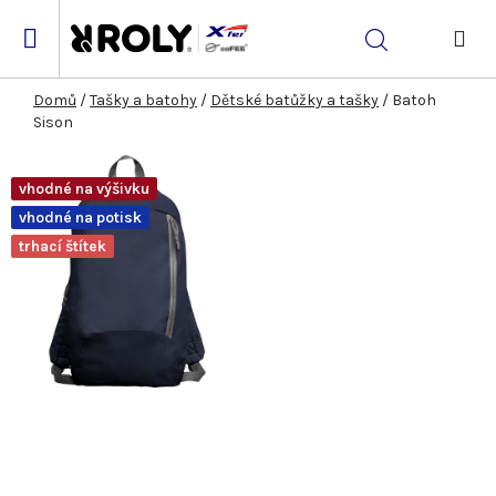
Přejít
na
Hledat
obsah
NÁK
KOŠ
Domů
/
Tašky a batohy
/
Dětské batůžky a tašky
/
Batoh
Sison
vhodné na výšivku
vhodné na potisk
trhací štítek