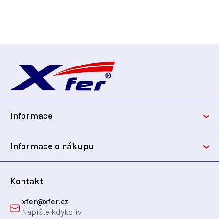
Z
á
p
Informace
a
t
Informace o nákupu
í
Kontakt
xfer
@
xfer.cz