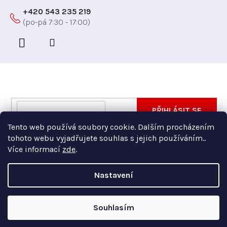
+420 543 235 219
Odebírat newsletter
Vložte svůj e-mail a my vám budeme zasílat informace
E-
PŘIHLÁSIT SE
o nových produktech na našem e-shopu.
mail
Tento web používá soubory cookie. Dalším procházením
Vložením e-mailu souhlasíte s
podmínkami ochrany
tohoto webu vyjadřujete souhlas s jejich používáním..
osobních údajů
Více informací
zde
.
Nastavení
Copyright 2026
Xfer
. Všechna práva vyhrazena.
Souhlasím
Vytvořil Shoptet Premium