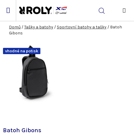
Přejít
na
Hledat
obsah
NÁK
KOŠ
Domů
/
Tašky a batohy
/
Sportovní batohy a tašky
/
Batoh
Gibons
vhodné na potisk
Batoh Gibons