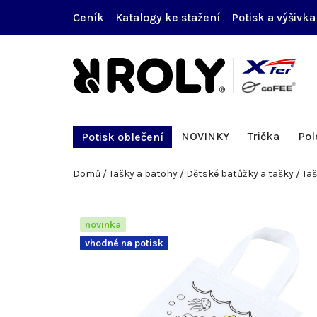
Přejít
Ceník
Katalogy ke stažení
Potisk a výšivka
na
obsah
NOVINKY
Trička
Pol
Potisk oblečení
Domů
/
Tašky a batohy
/
Dětské batůžky a tašky
/
Taš
novinka
vhodné na potisk