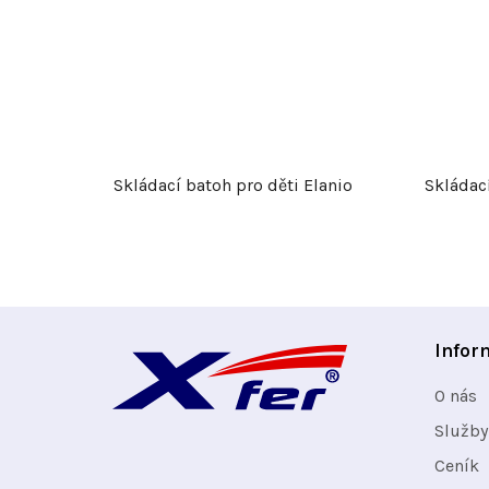
Skládací batoh pro děti Elanio
Skládac
Z
Infor
á
O nás
p
Služby
Ceník
a