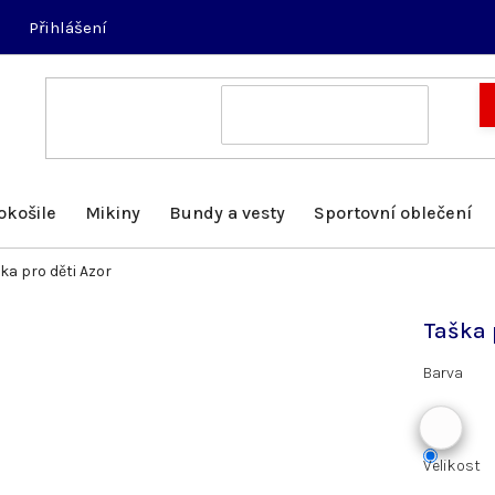
Přihlášení
okošile
Mikiny
Bundy a vesty
Sportovní oblečení
ka pro děti Azor
Taška 
Barva
Velikost