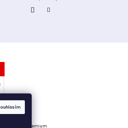
h
ouhlasím
vořil Shoptet Premium