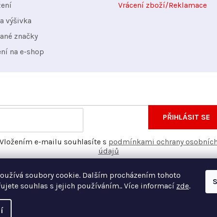
žení
Vrácení zboží/Reklamace
a výšivka
ané značky
ení na e-shop
nformace o nových produktech na našem e-shopu.
E-
PŘIHLÁSIT SE
mail
Vložením e-mailu souhlasíte s
podmínkami ochrany osobníc
údajů
oužívá soubory cookie. Dalším procházením tohoto
S
ujete souhlas s jejich používáním.. Více informací
zde
.
í
Vyt