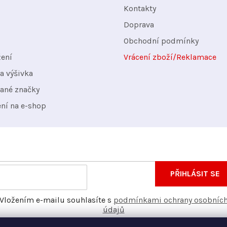
Kontakty
Doprava
Obchodní podmínky
žení
Vrácení zboží/Reklamace
a výšivka
ané značky
ení na e-shop
nformace o nových produktech na našem e-shopu.
E-
PŘIHLÁSIT SE
mail
Vložením e-mailu souhlasíte s
podmínkami ochrany osobníc
údajů