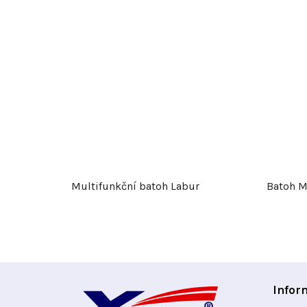
Multifunkční batoh Labur
Batoh M
Z
Infor