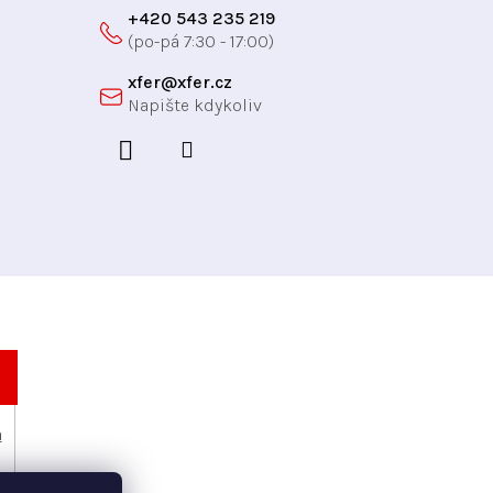
+420 543 235 219
xfer
@
xfer.cz
h