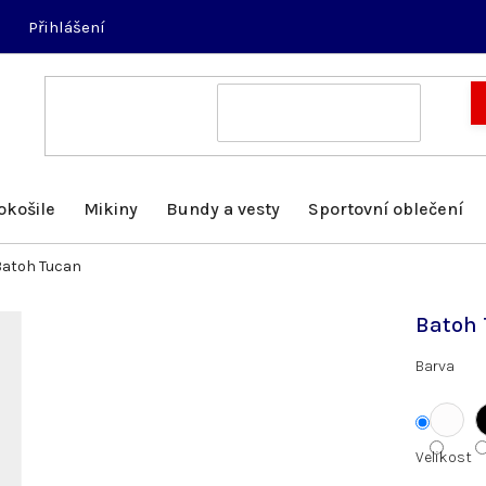
Přihlášení
okošile
Mikiny
Bundy a vesty
Sportovní oblečení
Batoh Tucan
Batoh
Barva
Velikost