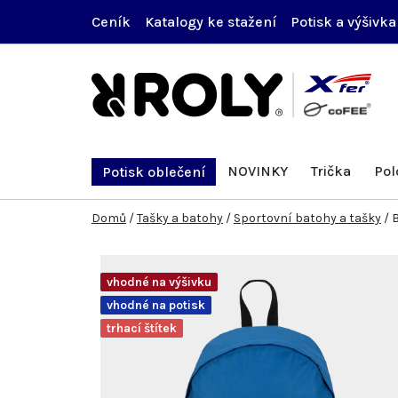
Přejít
Ceník
Katalogy ke stažení
Potisk a výšivka
na
obsah
NOVINKY
Trička
Pol
Potisk oblečení
Domů
/
Tašky a batohy
/
Sportovní batohy a tašky
/
vhodné na výšivku
vhodné na potisk
trhací štítek